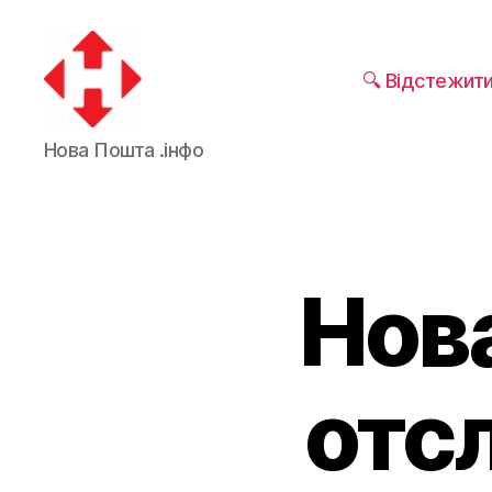
🔍 Відстежит
Новая
Нова Пошта .інфо
почта
Нова
отс