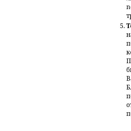
n
т
Т
н
п
к
П
б
В
Б
п
о
п