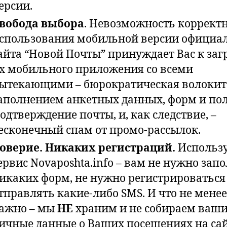
ерсии.
вобода выбора
. Невозможность коррект
спользования мобильной версии официа
айта “Новой Почты” принуждает Вас к заг
х мобильного приложения со всеми
ытекающими – бюрократическая волокит
аполнением анкетных данных, форм и пол
одтверждение почты, и, как следствие, –
есконечный спам от промо-рассылок.
оверие. Никаких регистраций.
Использ
ервис Novaposhta.info – вам не нужно зап
икаких форм, не нужно регистрироваться
тправлять какие-либо SMS. И что не менее
ажно – мы
НЕ
храним и не собираем ваш
ичные данные о Ваших посещениях на са