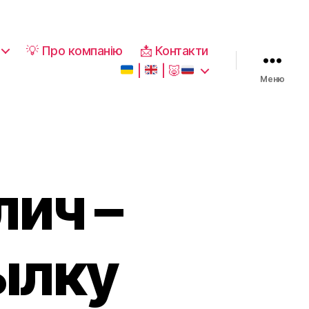
💡 Про компанію
📩 Контакти
|
|
🐷
Меню
лич –
ылку