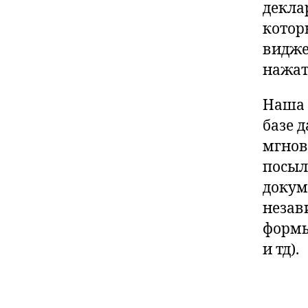
декла
котор
видже
нажат
Наша 
базе 
мгнов
посыл
докум
незав
формы
и тд).