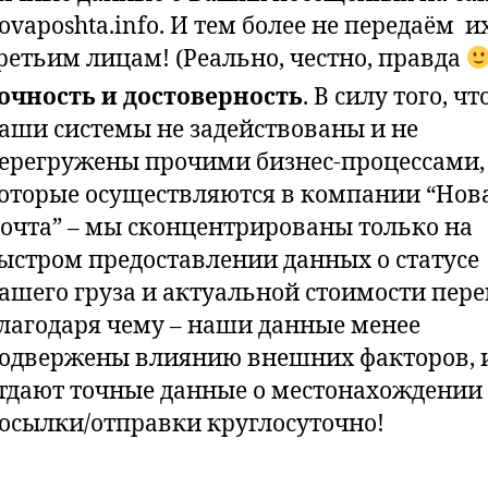
ovaposhta.info. И тем более не передаём и
ретьим лицам! (Реально, честно, правда
очность и достоверность
. В силу того, чт
аши системы не задействованы и не
ерегружены прочими бизнес-процессами,
оторые осуществляются в компании “Нов
очта” – мы сконцентрированы только на
ыстром предоставлении данных о статусе
ашего груза и актуальной стоимости пере
лагодаря чему – наши данные менее
одвержены влиянию внешних факторов, 
тдают точные данные о местонахождении
осылки/отправки круглосуточно!