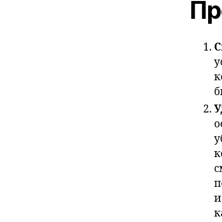
Пр
С
у
к
б
У
о
у
к
с
п
и
к