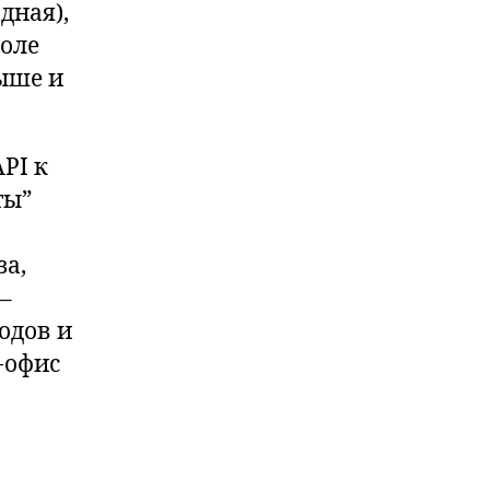
дная),
поле
ыше и
PI к
ты”
за,
–
одов и
-офис