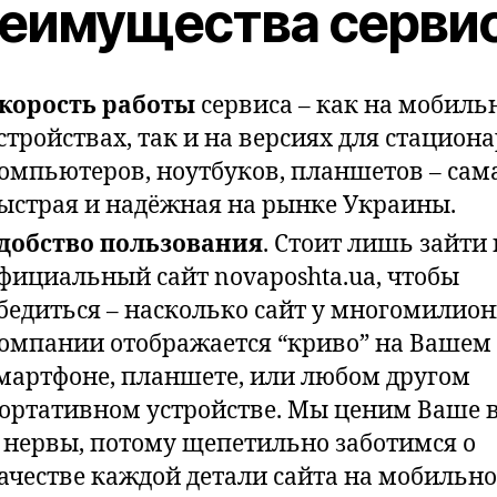
еимущества серви
корость работы
сервиса – как на мобиль
стройствах, так и на версиях для стацион
омпьютеров, ноутбуков, планшетов – сам
ыстрая и надёжная на рынке Украины.
добство пользования
. Стоит лишь зайти 
фициальный сайт novaposhta.ua, чтобы
бедиться – насколько сайт у многомилио
омпании отображается “криво” на Вашем
мартфоне, планшете, или любом другом
ортативном устройстве. Мы ценим Ваше 
 нервы, потому щепетильно заботимся о
ачестве каждой детали сайта на мобильн