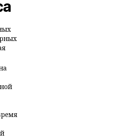
са
ных
арных
ая
на
нной
время
ой