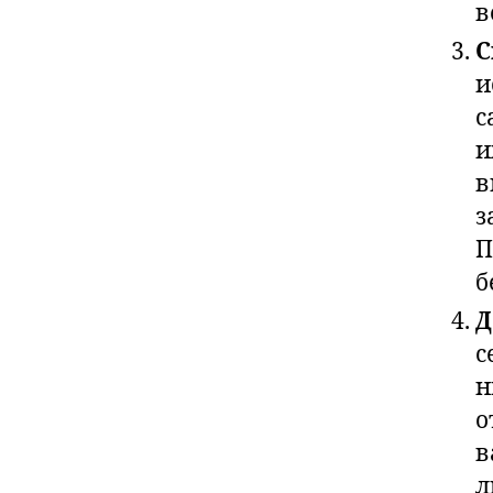
в
С
и
с
и
в
з
П
б
Д
с
н
о
в
л