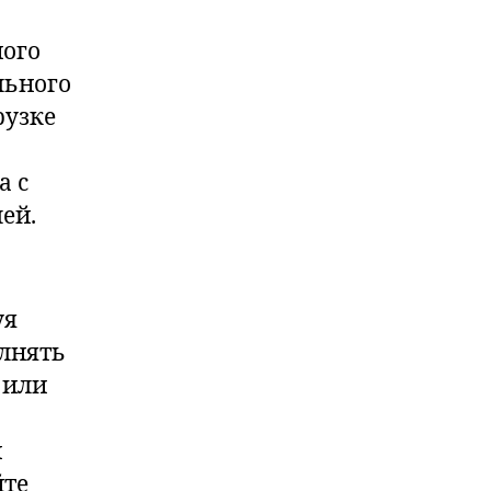
ного
льного
рузке
а с
ей.
уя
олнять
 или
и
йте