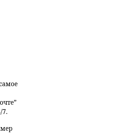
 самое
очте”
/7.
омер