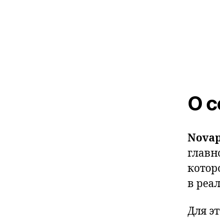
О с
Novap
главн
котор
в реа
Для э