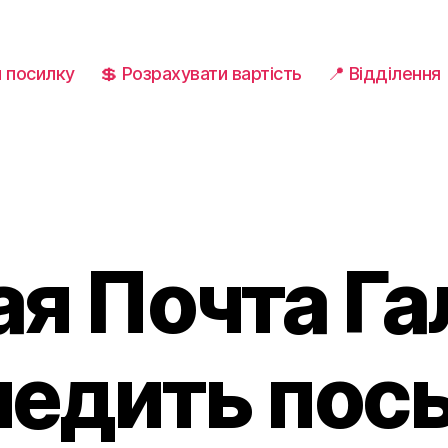
и посилку
💲 Розрахувати вартість
📍 Відділення
я Почта Га
ледить пос