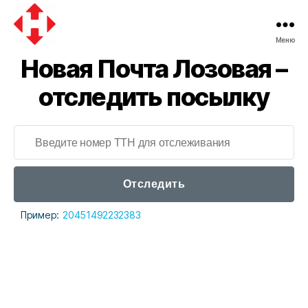
Меню
Новая
Новая Почта Лозовая –
почта
отследить посылку
Отследить
Пример:
20451492232383