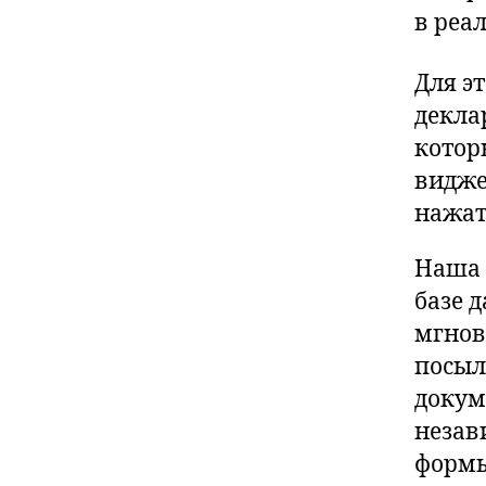
в реа
Для э
декла
котор
видже
нажат
Наша 
базе 
мгнов
посыл
докум
незав
формы