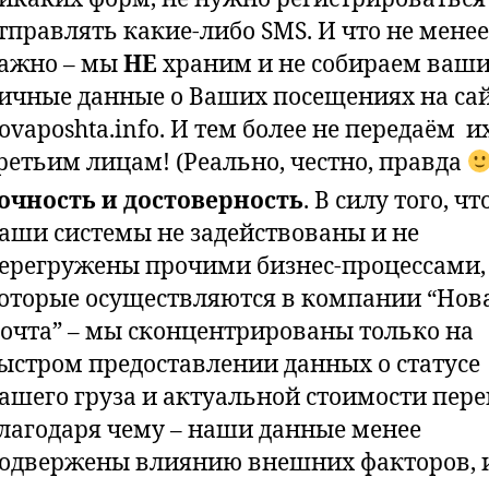
тправлять какие-либо SMS. И что не менее
ажно – мы
НЕ
храним и не собираем ваш
ичные данные о Ваших посещениях на са
ovaposhta.info. И тем более не передаём и
ретьим лицам! (Реально, честно, правда
очность и достоверность
. В силу того, чт
аши системы не задействованы и не
ерегружены прочими бизнес-процессами,
оторые осуществляются в компании “Нов
очта” – мы сконцентрированы только на
ыстром предоставлении данных о статусе
ашего груза и актуальной стоимости пере
лагодаря чему – наши данные менее
одвержены влиянию внешних факторов, 