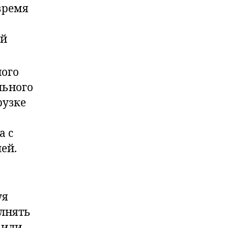
время
ой
ного
льного
рузке
а с
ей.
уя
олнять
 или