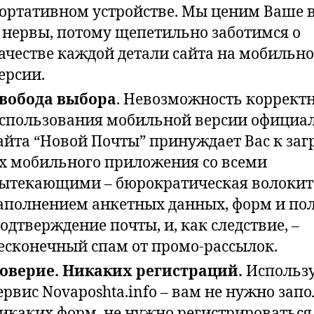
ортативном устройстве. Мы ценим Ваше 
 нервы, потому щепетильно заботимся о
ачестве каждой детали сайта на мобильн
ерсии.
вобода выбора
. Невозможность коррект
спользования мобильной версии официа
айта “Новой Почты” принуждает Вас к заг
х мобильного приложения со всеми
ытекающими – бюрократическая волокит
аполнением анкетных данных, форм и пол
одтверждение почты, и, как следствие, –
есконечный спам от промо-рассылок.
оверие. Никаких регистраций.
Использ
ервис Novaposhta.info – вам не нужно зап
икаких форм, не нужно регистрироваться