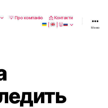
💡 Про компанію
📩 Контакти
|
|
🐷
Меню
а
следить