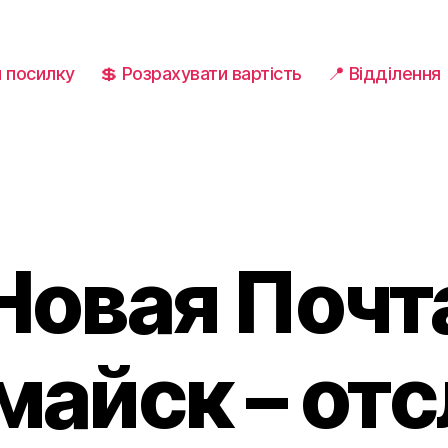
и посилку
💲 Розрахувати вартість
📍 Відділення
Новая Почт
айск – от