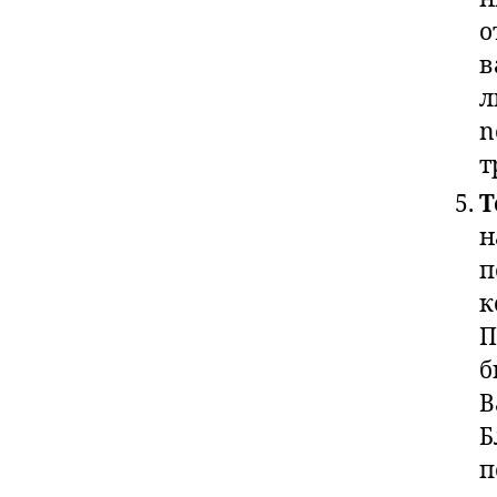
о
в
л
n
т
Т
н
п
к
П
б
В
Б
п