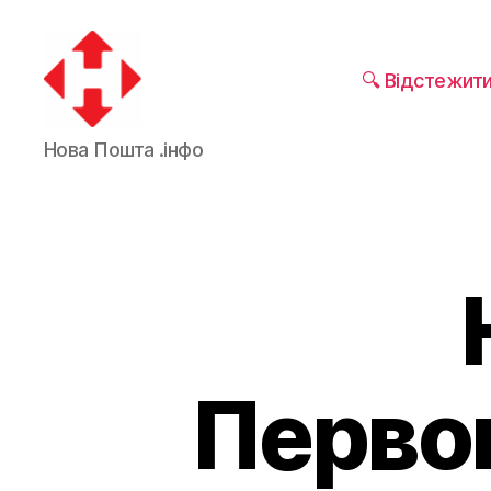
🔍 Відстежит
Новая
Нова Пошта .інфо
почта
Первом