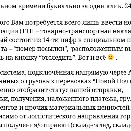
льном времени буквально за один клик. 24
того Вам потребуется всего лишь ввести н
рации (ТТН – товарно-транспортная накла
ый состоит из 14-ти цифр в специальном 
та – “номер посылки”, расположенным в
ь на кнопку “отследить”. Вот и всё
.
система, подключённая напрямую через A
данных о грузовых перевозках “Новой Поч
енно отобразит статус вашей отправки,
ки, получения, наложенного платежа, гру
ентов и прочих материальных ценностей 
исимо от логистического направления гор
 получения/отправки (склад-склад, склад