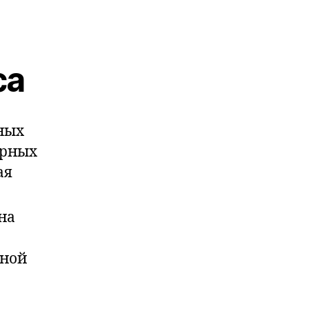
са
ных
арных
ая
на
нной