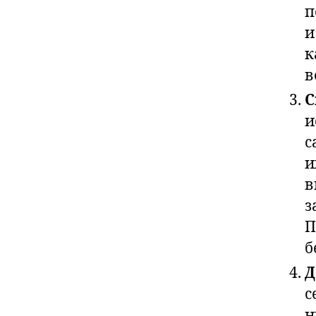
п
и
к
в
С
и
с
и
в
з
П
б
Д
с
н