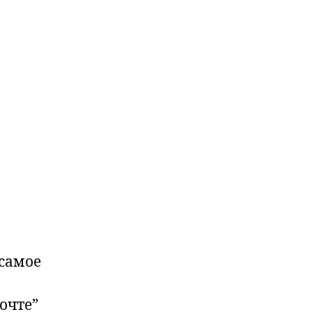
 самое
очте”