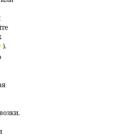
и
йте
х
).
о
ая
возки.
и