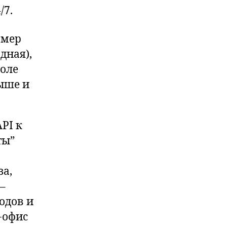
/7.
омер
дная),
поле
ыше и
PI к
ты”
за,
–
одов и
-офис