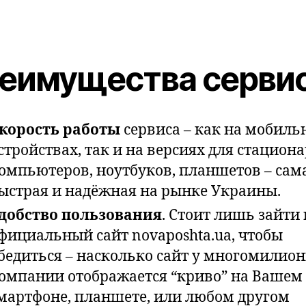
еимущества серви
корость работы
сервиса – как на мобиль
стройствах, так и на версиях для стацион
омпьютеров, ноутбуков, планшетов – сам
ыстрая и надёжная на рынке Украины.
добство пользования
. Стоит лишь зайти 
фициальный сайт novaposhta.ua, чтобы
бедиться – насколько сайт у многомилио
омпании отображается “криво” на Вашем
мартфоне, планшете, или любом другом