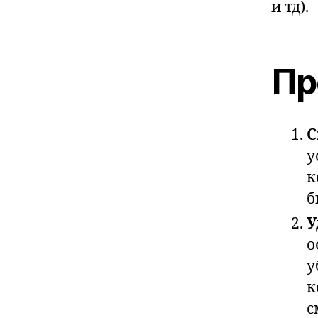
и тд).
Пр
С
у
к
б
У
о
у
к
с