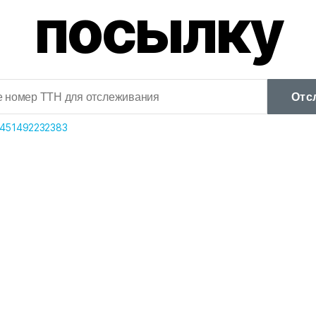
посылку
Отс
451492232383