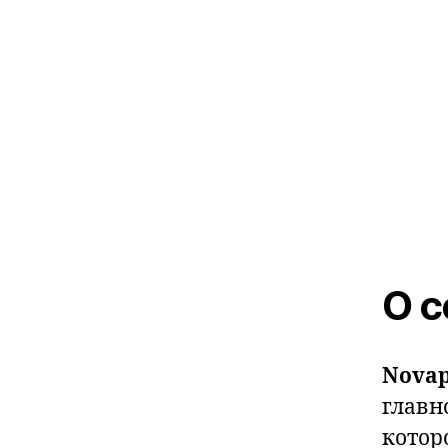
О с
Novap
главн
котор