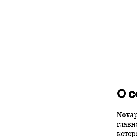
О с
Novap
главн
котор