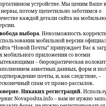
ортативном устройстве. Мы ценим Ваше 
 нервы, потому щепетильно заботимся о
ачестве каждой детали сайта на мобильн
ерсии.
вобода выбора
. Невозможность коррект
спользования мобильной версии официа
айта “Новой Почты” принуждает Вас к заг
х мобильного приложения со всеми
ытекающими – бюрократическая волокит
аполнением анкетных данных, форм и пол
одтверждение почты, и, как следствие, –
есконечный спам от промо-рассылок.
оверие. Никаких регистраций.
Использ
ервис Novaposhta.info – вам не нужно зап
икаких форм, не нужно регистрироваться