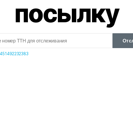
посылку
Отс
451492232383