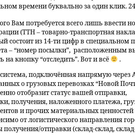
льном времени буквально за один клик. 24
того Вам потребуется всего лишь ввести н
рации (ТТН – товарно-транспортная накла
ый состоит из 14-ти цифр в специальном 
та – “номер посылки”, расположенным в
ь на кнопку “отследить”. Вот и всё
.
система, подключённая напрямую через A
данных о грузовых перевозках “Новой Поч
енно отобразит статус вашей отправки,
ки, получения, наложенного платежа, гру
ентов и прочих материальных ценностей 
исимо от логистического направления гор
 получения/отправки (склад-склад, склад