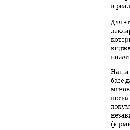
в реа
Для э
декла
котор
видже
нажат
Наша 
базе 
мгнов
посыл
докум
незав
формы