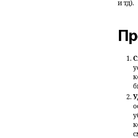
и тд).
Пр
С
у
к
б
У
о
у
к
с