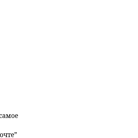
 самое
очте”