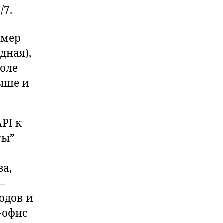
/7.
омер
дная),
поле
ыше и
PI к
ты”
за,
–
одов и
-офис