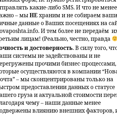
тправлять какие-либо SMS. И что не менее
ажно – мы
НЕ
храним и не собираем ваш
ичные данные о Ваших посещениях на са
ovaposhta.info. И тем более не передаём и
ретьим лицам! (Реально, честно, правда
очность и достоверность
. В силу того, чт
аши системы не задействованы и не
ерегружены прочими бизнес-процессами,
оторые осуществляются в компании “Нов
очта” – мы сконцентрированы только на
ыстром предоставлении данных о статусе
ашего груза и актуальной стоимости пере
лагодаря чему – наши данные менее
одвержены влиянию внешних факторов, 