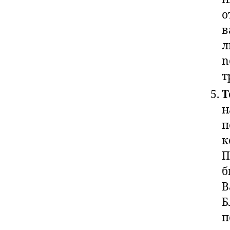
о
в
л
n
т
Т
н
п
к
П
б
В
Б
п