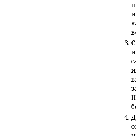
п
и
к
в
С
и
с
и
в
з
П
б
Д
с
н