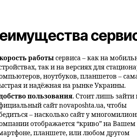
еимущества серви
корость работы
сервиса – как на мобиль
стройствах, так и на версиях для стацион
омпьютеров, ноутбуков, планшетов – сам
ыстрая и надёжная на рынке Украины.
добство пользования
. Стоит лишь зайти 
фициальный сайт novaposhta.ua, чтобы
бедиться – насколько сайт у многомилио
омпании отображается “криво” на Вашем
мартфоне, планшете, или любом другом