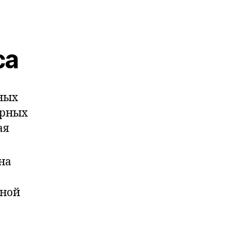
са
ных
арных
ая
на
нной