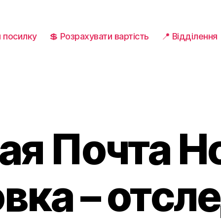
и посилку
💲 Розрахувати вартість
📍 Відділення
ая Почта Н
вка – отсл