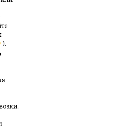
и
йте
х
).
о
ая
возки.
и