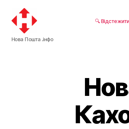
🔍 Відстежит
Новая
Нова Пошта .інфо
почта
Нов
Кахо