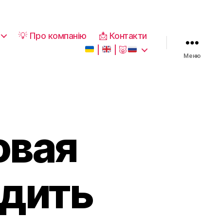
💡 Про компанію
📩 Контакти
|
|
🐷
Меню
овая
едить