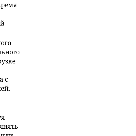
время
ой
ного
льного
рузке
а с
ей.
уя
олнять
 или