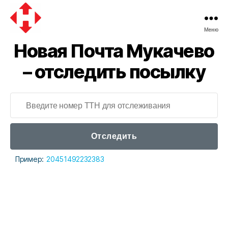
Меню
Новая
Новая Почта Мукачево
почта
– отследить посылку
Отследить
Пример:
20451492232383