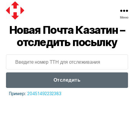
Меню
Новая
Новая Почта Казатин –
почта
отследить посылку
Отследить
Пример:
20451492232383