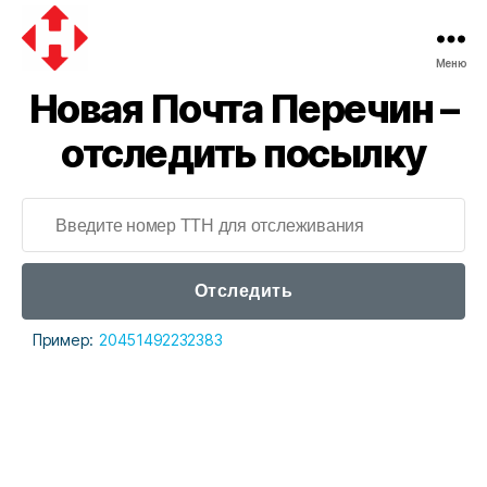
Меню
Новая
Новая Почта Перечин –
почта
отследить посылку
Отследить
Пример:
20451492232383