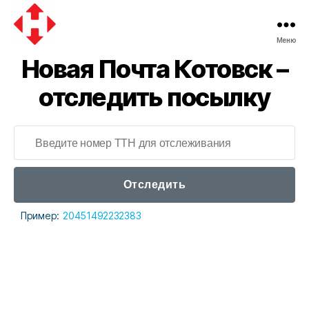
Меню
Новая
Новая Почта Котовск –
почта
отследить посылку
Отследить
Пример:
20451492232383