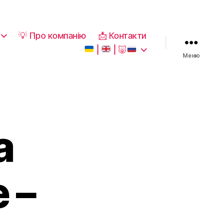
💡 Про компанію
📩 Контакти
|
|
🐷
Меню
а
 –