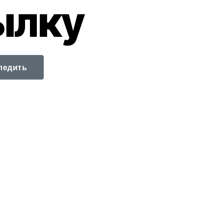
ылку
ледить