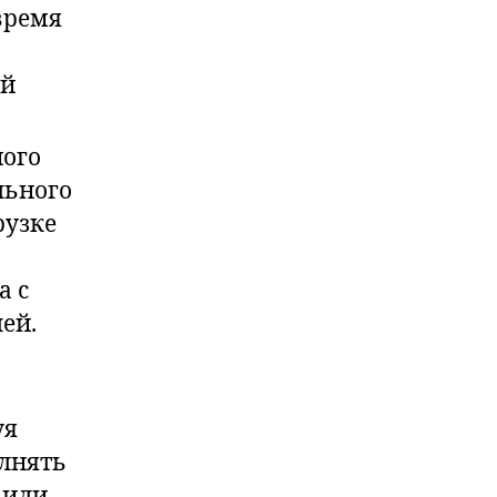
время
ой
ного
льного
рузке
а с
ей.
уя
олнять
 или