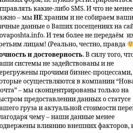
тправлять какие-либо SMS. И что не менее
ажно – мы
НЕ
храним и не собираем ваш
ичные данные о Ваших посещениях на са
ovaposhta.info. И тем более не передаём и
ретьим лицам! (Реально, честно, правда
очность и достоверность
. В силу того, чт
аши системы не задействованы и не
ерегружены прочими бизнес-процессами,
оторые осуществляются в компании “Нов
очта” – мы сконцентрированы только на
ыстром предоставлении данных о статусе
ашего груза и актуальной стоимости пере
лагодаря чему – наши данные менее
одвержены влиянию внешних факторов, 