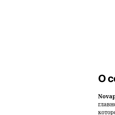
О с
Novap
главн
котор