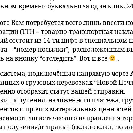
льном времени буквально за один клик. 24
того Вам потребуется всего лишь ввести н
рации (ТТН – товарно-транспортная накла
ый состоит из 14-ти цифр в специальном 
та – “номер посылки”, расположенным в
ь на кнопку “отследить”. Вот и всё
.
система, подключённая напрямую через A
данных о грузовых перевозках “Новой Поч
енно отобразит статус вашей отправки,
ки, получения, наложенного платежа, гру
ентов и прочих материальных ценностей 
исимо от логистического направления гор
 получения/отправки (склад-склад, склад