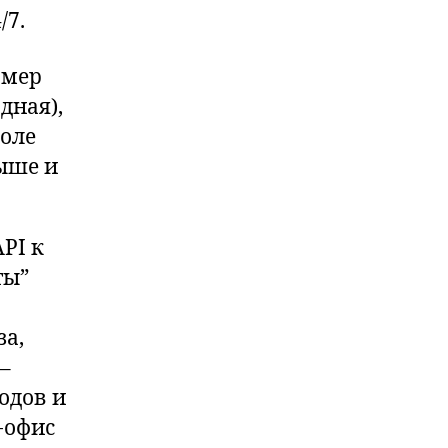
/7.
омер
дная),
поле
ыше и
PI к
ты”
за,
–
одов и
-офис