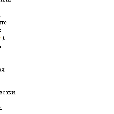
и
йте
х
).
о
ая
возки.
и