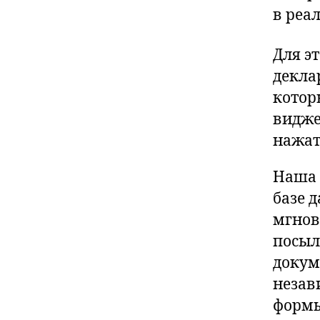
в реа
Для э
декла
котор
видже
нажат
Наша 
базе 
мгнов
посыл
докум
незав
формы