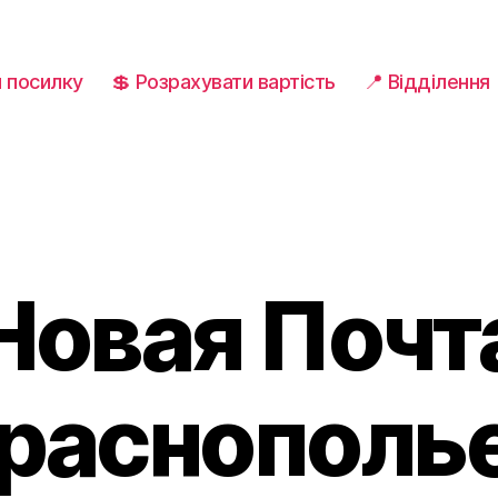
и посилку
💲 Розрахувати вартість
📍 Відділення
Новая Почт
раснополье