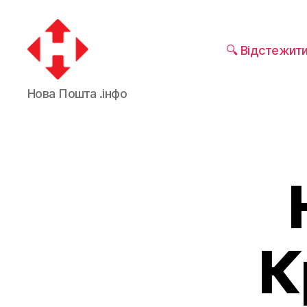
🔍 Відстежит
Новая
Нова Пошта .інфо
почта
К