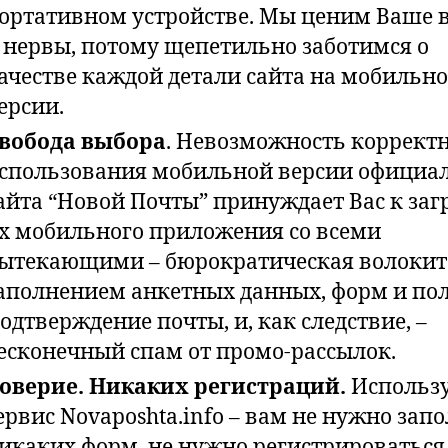
ортативном устройстве. Мы ценим Ваше 
 нервы, потому щепетильно заботимся о
ачестве каждой детали сайта на мобильн
ерсии.
вобода выбора
. Невозможность коррект
спользования мобильной версии официа
айта “Новой Почты” принуждает Вас к заг
х мобильного приложения со всеми
ытекающими – бюрократическая волокит
аполнением анкетных данных, форм и пол
одтверждение почты, и, как следствие, –
есконечный спам от промо-рассылок.
оверие. Никаких регистраций.
Использ
ервис Novaposhta.info – вам не нужно зап
икаких форм, не нужно регистрироваться