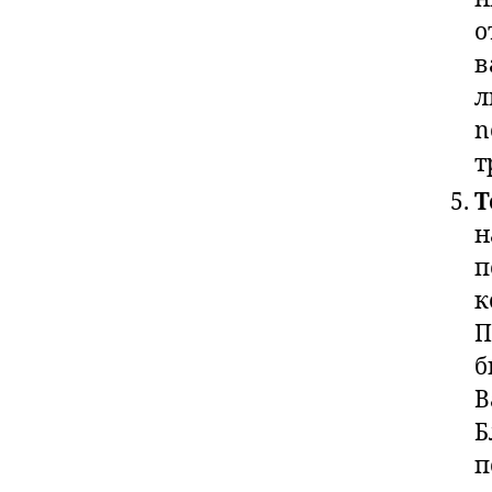
о
в
л
n
т
Т
н
п
к
П
б
В
Б
п