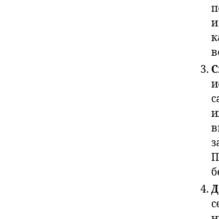
п
и
к
в
С
и
с
и
в
з
П
б
Д
с
н