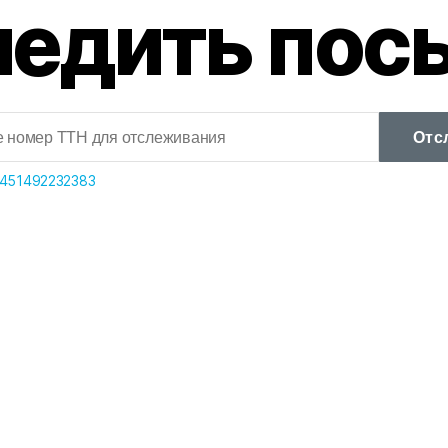
ледить пос
Отс
451492232383