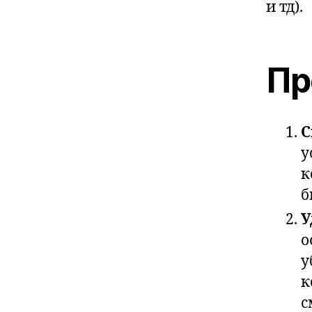
и тд).
Пр
С
у
к
б
У
о
у
к
с