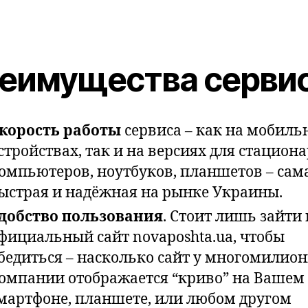
еимущества серви
корость работы
сервиса – как на мобиль
стройствах, так и на версиях для стацион
омпьютеров, ноутбуков, планшетов – сам
ыстрая и надёжная на рынке Украины.
добство пользования
. Стоит лишь зайти 
фициальный сайт novaposhta.ua, чтобы
бедиться – насколько сайт у многомилио
омпании отображается “криво” на Вашем
мартфоне, планшете, или любом другом