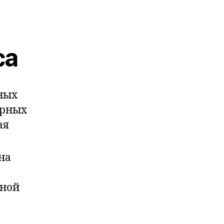
са
ных
арных
ая
на
нной