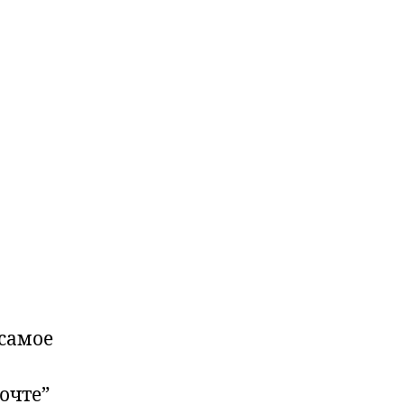
 самое
очте”