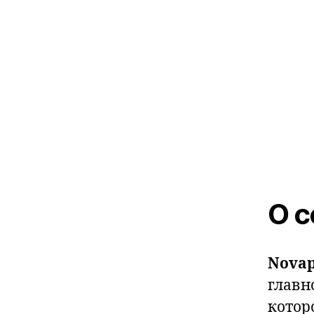
О с
Novap
главн
котор