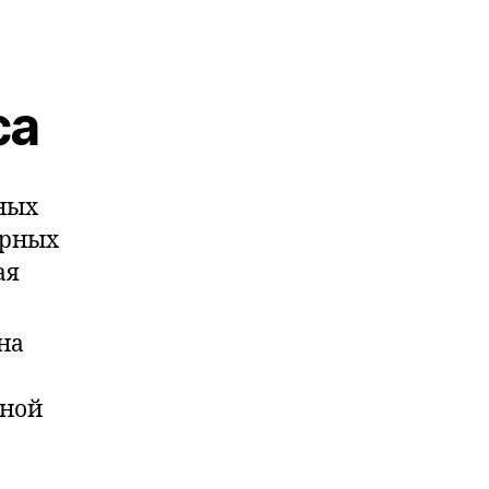
са
ных
арных
ая
на
нной