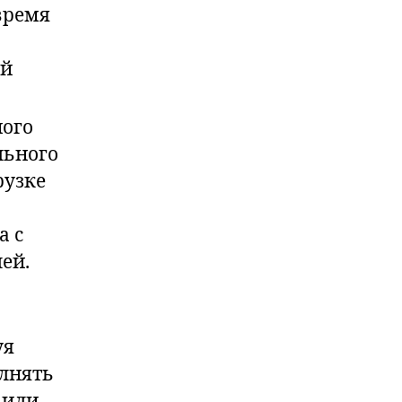
время
ой
ного
льного
рузке
а с
ей.
уя
олнять
 или