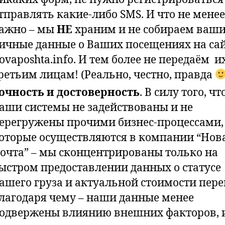
тправлять какие-либо SMS. И что не менее
ажно – мы
НЕ
храним и не собираем ваш
ичные данные о Ваших посещениях на са
ovaposhta.info. И тем более не передаём и
ретьим лицам! (Реально, честно, правда
очность и достоверность
. В силу того, чт
аши системы не задействованы и не
ерегружены прочими бизнес-процессами,
оторые осуществляются в компании “Нов
очта” – мы сконцентрированы только на
ыстром предоставлении данных о статусе
ашего груза и актуальной стоимости пере
лагодаря чему – наши данные менее
одвержены влиянию внешних факторов, 