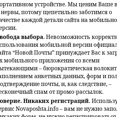
ортативном устройстве. Мы ценим Ваше 
 нервы, потому щепетильно заботимся о
ачестве каждой детали сайта на мобильн
ерсии.
вобода выбора
. Невозможность коррект
спользования мобильной версии официа
айта “Новой Почты” принуждает Вас к заг
х мобильного приложения со всеми
ытекающими – бюрократическая волокит
аполнением анкетных данных, форм и пол
одтверждение почты, и, как следствие, –
есконечный спам от промо-рассылок.
оверие. Никаких регистраций.
Использ
ервис Novaposhta.info – вам не нужно зап
икаких форм, не нужно регистрироваться