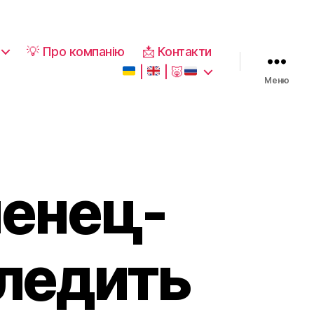
💡 Про компанію
📩 Контакти
|
|
🐷
Меню
менец-
следить