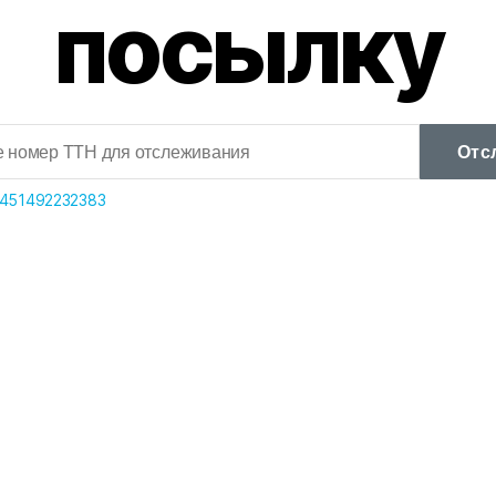
посылку
Отс
451492232383