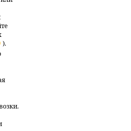
и
йте
х
).
о
ая
возки.
и