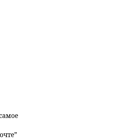
 самое
очте”