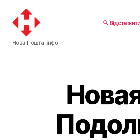
🔍 Відстежит
Новая
Нова Пошта .інфо
почта
Новая
Подоль