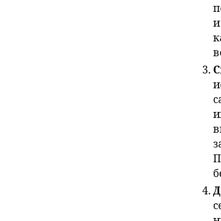
п
и
к
в
С
и
с
и
в
з
П
б
Д
с
н