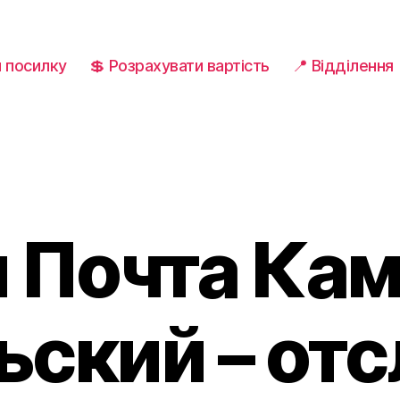
и посилку
💲 Розрахувати вартість
📍 Відділення
 Почта Ка
ский – от