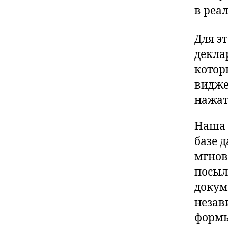
в реа
Для э
декла
котор
видже
нажат
Наша 
базе 
мгнов
посыл
докум
незав
формы