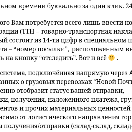
льном времени буквально за один клик. 24
того Вам потребуется всего лишь ввести н
рации (ТТН – товарно-транспортная накла
ый состоит из 14-ти цифр в специальном 
та – “номер посылки”, расположенным в
ь на кнопку “отследить”. Вот и всё
.
система, подключённая напрямую через A
данных о грузовых перевозках “Новой Поч
енно отобразит статус вашей отправки,
ки, получения, наложенного платежа, гру
ентов и прочих материальных ценностей 
исимо от логистического направления гор
 получения/отправки (склад-склад, склад