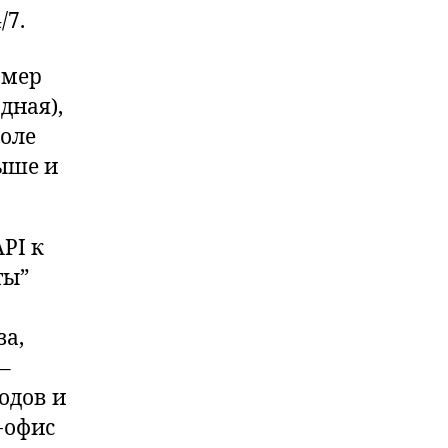
/7.
омер
дная),
поле
ыше и
PI к
ты”
за,
–
одов и
-офис