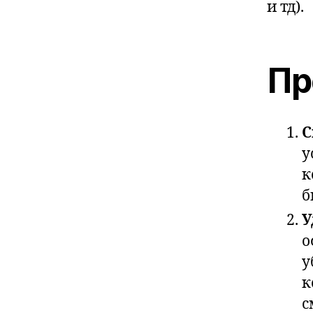
и тд).
Пр
С
у
к
б
У
о
у
к
с