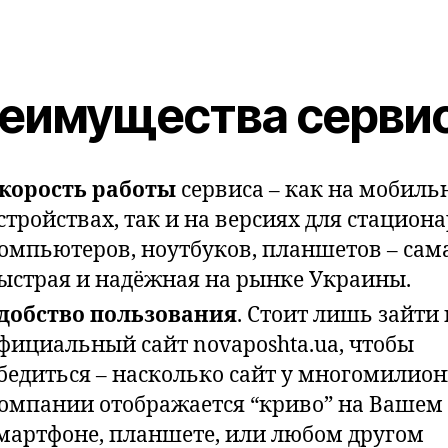
еимущества серви
корость работы
сервиса – как на мобиль
стройствах, так и на версиях для стацион
омпьютеров, ноутбуков, планшетов – сам
ыстрая и надёжная на рынке Украины.
добство пользования
. Стоит лишь зайти 
фициальный сайт novaposhta.ua, чтобы
бедиться – насколько сайт у многомилио
омпании отображается “криво” на Вашем
мартфоне, планшете, или любом другом