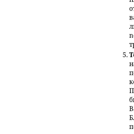
о
в
л
n
т
Т
н
п
к
П
б
В
Б
п