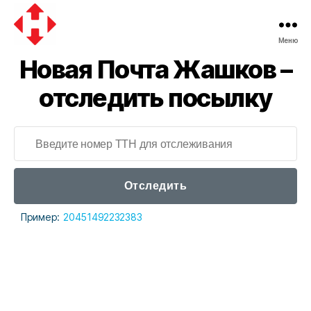
Меню
Новая
Новая Почта Жашков –
почта
отследить посылку
Отследить
Пример:
20451492232383