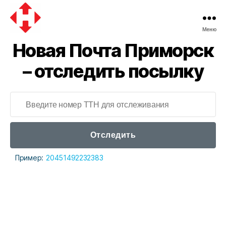
Меню
Новая
Новая Почта Приморск
почта
– отследить посылку
Отследить
Пример:
20451492232383