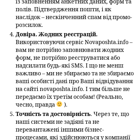
із заповненням анкетних даних, форм та
полів. Підтвердження пошти, і як
наслідок – нескінченний спам від промо-
розсилок.
Довіра. Жодних реєстрацій.
Використовуючи сервіс Novaposhta.info –
вам не потрібно заповнювати жодних
форм, не потрібно реєструватися або
надсилати будь-які SMS. І що не менш
важливо – ми не збираємо та не збираємо
ваші особисті дані про Ваші відвідування
на сайті novaposhta.info. І тим більше не
передаємо їх третім особам! (Реально,
чесно, правда
).
Точність та достовірність
. Через те, що
наші системи не задіяні та не
перевантажені іншими бізнес-
процесами, які здійснюються у компанії