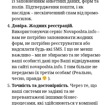
із заповненням анкетних даних, форм та
полів. Підтвердження пошти, і як
наслідок – нескінченний спам від промо-
розсилок.
Довіра. Жодних реєстрацій.
Використовуючи сервіс Novaposhta.info –
вам не потрібно заповнювати жодних
форм, не потрібно реєструватися або
надсилати будь-які SMS. І що не менш
важливо – ми не збираємо та не збираємо
ваші особисті дані про Ваші відвідування
на сайті novaposhta.info. І тим більше не
передаємо їх третім особам! (Реально,
чесно, правда
).
Точність та достовірність
. Через те, що
наші системи не задіяні та не
перевантажені іншими бізнес-
процесами, які здійснюються у компанії