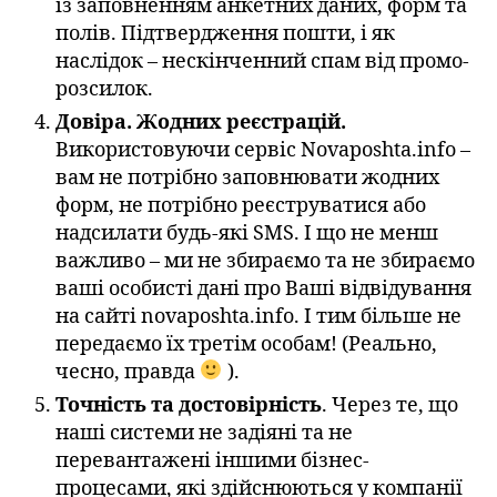
із заповненням анкетних даних, форм та
полів. Підтвердження пошти, і як
наслідок – нескінченний спам від промо-
розсилок.
Довіра. Жодних реєстрацій.
Використовуючи сервіс Novaposhta.info –
вам не потрібно заповнювати жодних
форм, не потрібно реєструватися або
надсилати будь-які SMS. І що не менш
важливо – ми не збираємо та не збираємо
ваші особисті дані про Ваші відвідування
на сайті novaposhta.info. І тим більше не
передаємо їх третім особам! (Реально,
чесно, правда
).
Точність та достовірність
. Через те, що
наші системи не задіяні та не
перевантажені іншими бізнес-
процесами, які здійснюються у компанії