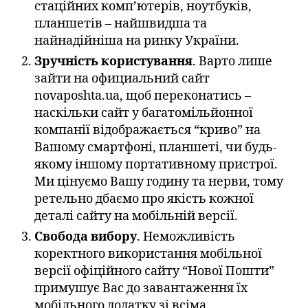
стаційних комп’ютерів, ноутбуків,
планшетів – найшвидша та
найнадійніша на ринку України.
Зручність користування
. Варто лише
зайти на официальний сайт
novaposhta.ua, щоб переконатись –
наскільки сайт у багатомільйонної
компанії відображається “криво” на
Вашому смартфоні, планшеті, чи будь-
якому іншому портативному пристрої.
Ми цінуємо Вашу годину та нерви, тому
ретельно дбаємо про якість кожної
деталі сайту на мобільній версії.
Свобода вибору
. Неможливість
коректного використання мобільної
версії офіційного сайту “Нової Пошти”
примушує Вас до завантаження їх
мобільного додатку зі всіма