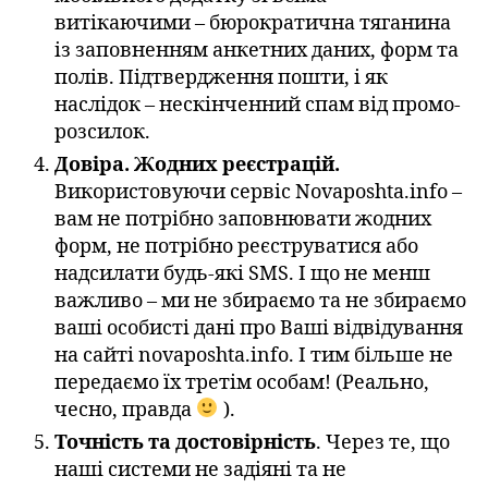
витікаючими – бюрократична тяганина
із заповненням анкетних даних, форм та
полів. Підтвердження пошти, і як
наслідок – нескінченний спам від промо-
розсилок.
Довіра. Жодних реєстрацій.
Використовуючи сервіс Novaposhta.info –
вам не потрібно заповнювати жодних
форм, не потрібно реєструватися або
надсилати будь-які SMS. І що не менш
важливо – ми не збираємо та не збираємо
ваші особисті дані про Ваші відвідування
на сайті novaposhta.info. І тим більше не
передаємо їх третім особам! (Реально,
чесно, правда
).
Точність та достовірність
. Через те, що
наші системи не задіяні та не