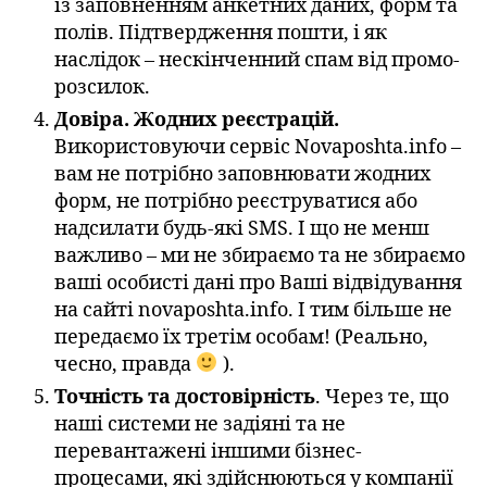
із заповненням анкетних даних, форм та
полів. Підтвердження пошти, і як
наслідок – нескінченний спам від промо-
розсилок.
Довіра. Жодних реєстрацій.
Використовуючи сервіс Novaposhta.info –
вам не потрібно заповнювати жодних
форм, не потрібно реєструватися або
надсилати будь-які SMS. І що не менш
важливо – ми не збираємо та не збираємо
ваші особисті дані про Ваші відвідування
на сайті novaposhta.info. І тим більше не
передаємо їх третім особам! (Реально,
чесно, правда
).
Точність та достовірність
. Через те, що
наші системи не задіяні та не
перевантажені іншими бізнес-
процесами, які здійснюються у компанії