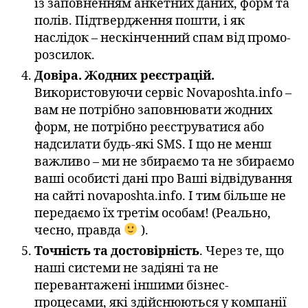
із заповненням анкетних даних, форм та
полів. Підтвердження пошти, і як
наслідок – нескінченний спам від промо-
розсилок.
Довіра. Жодних реєстрацій.
Використовуючи сервіс Novaposhta.info –
вам не потрібно заповнювати жодних
форм, не потрібно реєструватися або
надсилати будь-які SMS. І що не менш
важливо – ми не збираємо та не збираємо
ваші особисті дані про Ваші відвідування
на сайті novaposhta.info. І тим більше не
передаємо їх третім особам! (Реально,
чесно, правда
).
Точність та достовірність
. Через те, що
наші системи не задіяні та не
перевантажені іншими бізнес-
процесами, які здійснюються у компанії