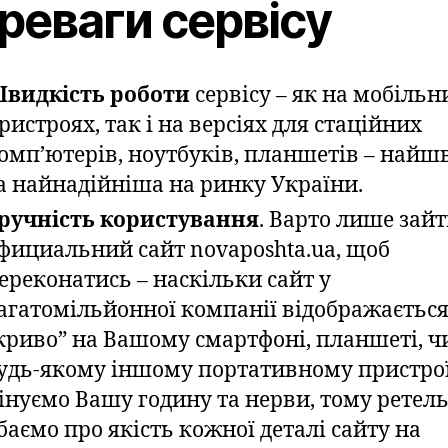
реваги сервісу
видкість роботи
сервісу – як на мобільн
ристроях, так і на версіях для стаційних
омп’ютерів, ноутбуків, планшетів – най
а найнадійніша на ринку України.
ручність користування
. Варто лише зайт
фициальний сайт novaposhta.ua, щоб
ереконатись – наскільки сайт у
агатомільйонної компанії відображаєтьс
криво” на Вашому смартфоні, планшеті, ч
удь-якому іншому портативному пристро
інуємо Вашу годину та нерви, тому ретел
баємо про якість кожної деталі сайту на