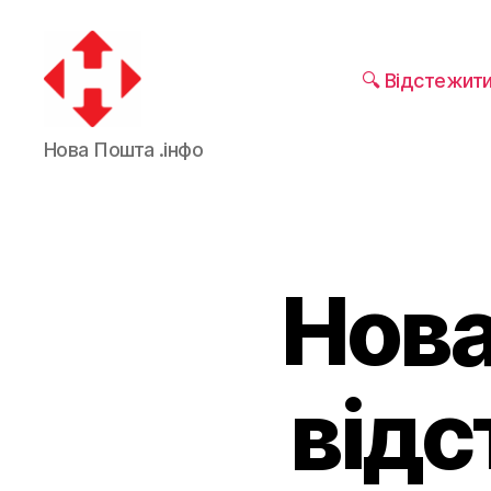
🔍 Відстежит
Нова Пошта .інфо
Нова
відс