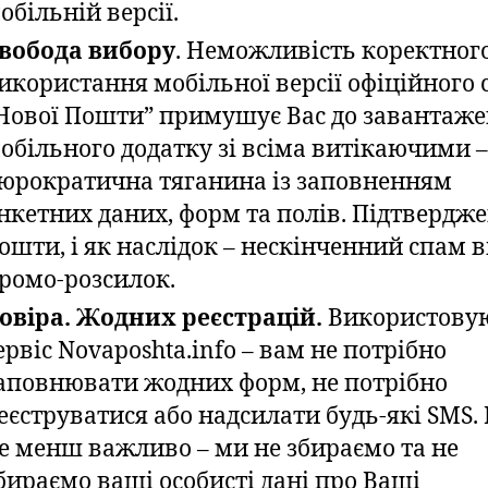
обільній версії.
вобода вибору
. Неможливість коректног
икористання мобільної версії офіційного 
Нової Пошти” примушує Вас до завантаже
обільного додатку зі всіма витікаючими –
юрократична тяганина із заповненням
нкетних даних, форм та полів. Підтвердж
ошти, і як наслідок – нескінченний спам в
ромо-розсилок.
овіра. Жодних реєстрацій.
Використову
ервіс Novaposhta.info – вам не потрібно
аповнювати жодних форм, не потрібно
еєструватися або надсилати будь-які SMS. 
е менш важливо – ми не збираємо та не
бираємо ваші особисті дані про Ваші