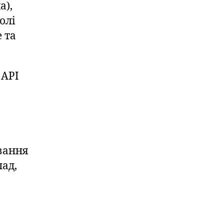
а),
олі
 та
 API
вання
лад,