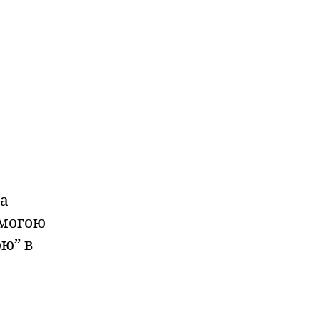
 а
омогою
ю” в