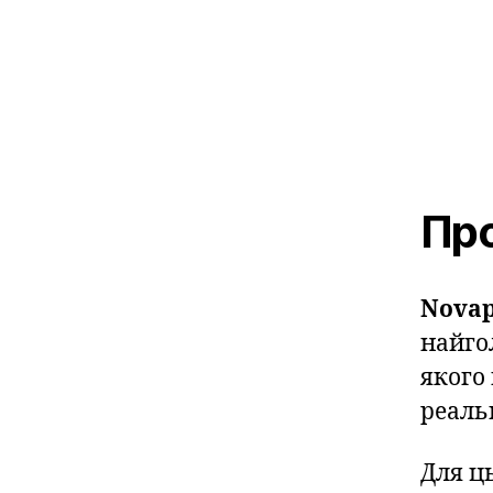
Про
Novap
найго
якого
реальн
Для ц