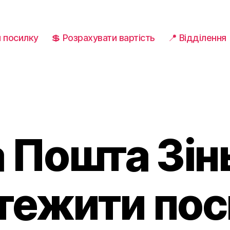
и посилку
💲 Розрахувати вартість
📍 Відділення
 Пошта Зінь
тежити по