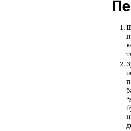
Пе
Ш
п
к
т
З
о
п
б
“
б
ц
д