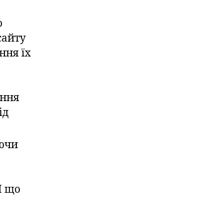
о
сайту
ння їх
ення
ід
ючи
І що