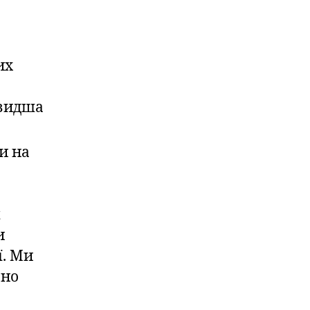
их
швидша
и на
я
и
ї. Ми
ьно