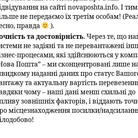
ідвідування на сайті novaposhta.info. І тим
ільше не передаємо їх третім особам! (Реа
есно, правда
).
очність та достовірність
. Через те, що н
истеми не задіяні та не перевантажені і
ізнес-процесами, які здійснюються у комп
Нова Пошта” – ми сконцентровані лише н
видкому наданні даних про статус Вашог
антажу та актуальну вартість перевезенн
авдяки чому – наші дані менш схильні до
пливу зовнішніх факторів, і віддають точн
ро місцезнаходження посилки/надсиланн
ілодобово!