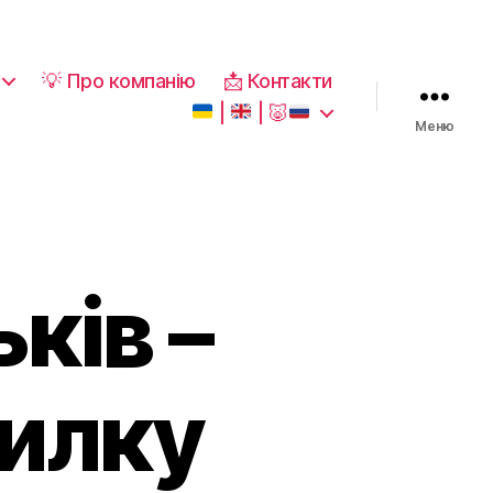
💡 Про компанію
📩 Контакти
|
|
🐷
Меню
ків –
силку