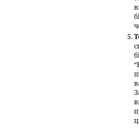
в
б
ч
Т
с
б
“
ш
в
З
в
п
ц