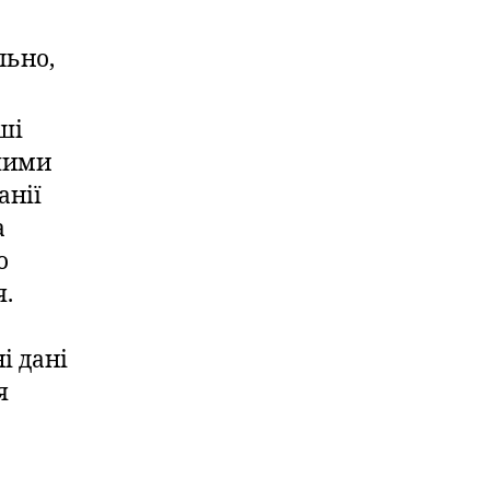
льно,
аші
ншими
анії
а
о
я.
і дані
я