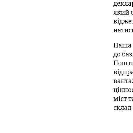
декла
який 
відже
натис
Наша 
до ба
Пошти
відпр
ванта
цінно
міст 
склад-