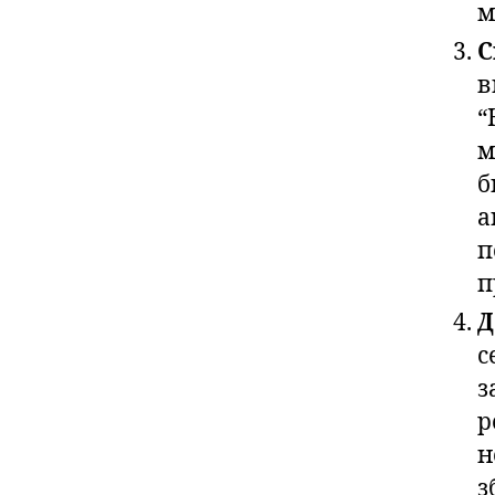
м
С
в
“
м
б
а
п
п
Д
с
з
р
н
з