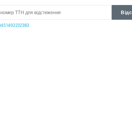
Від
0451492232383