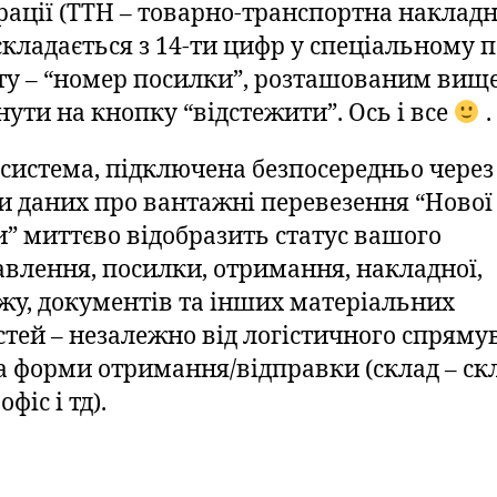
рації (ТТН – товарно-транспортна накладн
складається з 14-ти цифр у спеціальному п
ту – “номер посилки”, розташованим вище
нути на кнопку “відстежити”. Ось і все
.
система, підключена безпосередньо через
зи даних про вантажні перевезення “Нової
” миттєво відобразить статус вашого
авлення, посилки, отримання, накладної,
жу, документів та інших матеріальних
стей – незалежно від логістичного спряму
та форми отримання/відправки (склад – ск
офіс і тд).