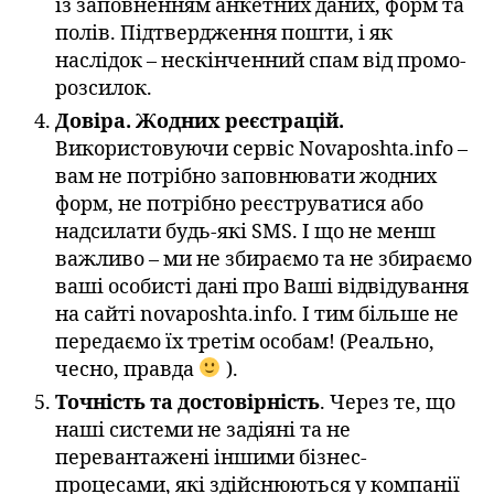
із заповненням анкетних даних, форм та
полів. Підтвердження пошти, і як
наслідок – нескінченний спам від промо-
розсилок.
Довіра. Жодних реєстрацій.
Використовуючи сервіс Novaposhta.info –
вам не потрібно заповнювати жодних
форм, не потрібно реєструватися або
надсилати будь-які SMS. І що не менш
важливо – ми не збираємо та не збираємо
ваші особисті дані про Ваші відвідування
на сайті novaposhta.info. І тим більше не
передаємо їх третім особам! (Реально,
чесно, правда
).
Точність та достовірність
. Через те, що
наші системи не задіяні та не
перевантажені іншими бізнес-
процесами, які здійснюються у компанії