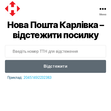
Меню
Нова Пошта Карлівка –
відстежити посилку
Відстежити
Приклад:
20451492232383