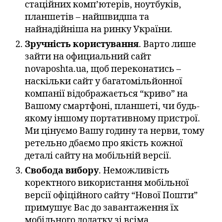
стаційних комп’ютерів, ноутбуків,
планшетів – найшвидша та
найнадійніша на ринку України.
Зручність користування
. Варто лише
зайти на официальний сайт
novaposhta.ua, щоб переконатись –
наскільки сайт у багатомільйонної
компанії відображається “криво” на
Вашому смартфоні, планшеті, чи будь-
якому іншому портативному пристрої.
Ми цінуємо Вашу годину та нерви, тому
ретельно дбаємо про якість кожної
деталі сайту на мобільній версії.
Свобода вибору
. Неможливість
коректного використання мобільної
версії офіційного сайту “Нової Пошти”
примушує Вас до завантаження їх
мобільного додатку зі всіма