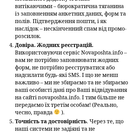
витікаючими – бюрократична тяганина
із заповненням анкетних даних, форм та
полів. Підтвердження пошти, і як
наслідок – нескінченний спам від промо-
розсилок.
Довіра. Жодних реєстрацій.
Використовуючи сервіс Novaposhta.info –
вам не потрібно заповнювати жодних
форм, не потрібно реєструватися або
надсилати будь-які SMS. І що не менш
важливо – ми не збираємо та не збираємо
ваші особисті дані про Ваші відвідування
на сайті novaposhta.info. І тим більше не
передаємо їх третім особам! (Реально,
чесно, правда
).
Точність та достовірність
. Через те, що
наші системи не задіяні та не