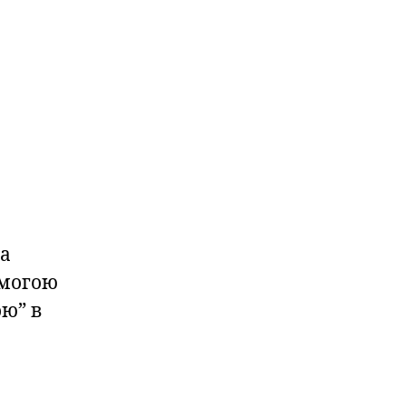
 а
омогою
ю” в