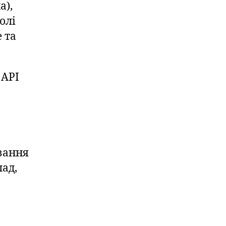
а),
олі
 та
 API
вання
лад,