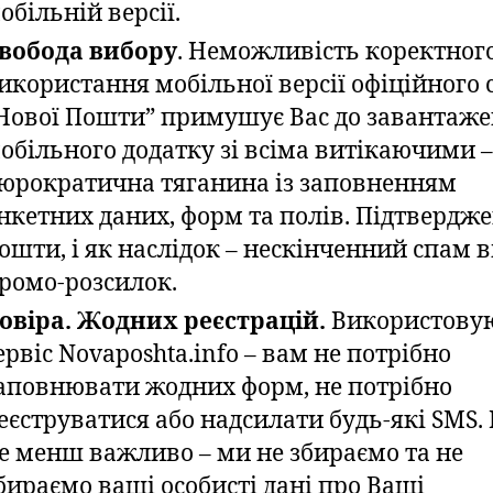
обільній версії.
вобода вибору
. Неможливість коректног
икористання мобільної версії офіційного 
Нової Пошти” примушує Вас до завантаже
обільного додатку зі всіма витікаючими –
юрократична тяганина із заповненням
нкетних даних, форм та полів. Підтвердж
ошти, і як наслідок – нескінченний спам в
ромо-розсилок.
овіра. Жодних реєстрацій.
Використову
ервіс Novaposhta.info – вам не потрібно
аповнювати жодних форм, не потрібно
еєструватися або надсилати будь-які SMS. 
е менш важливо – ми не збираємо та не
бираємо ваші особисті дані про Ваші