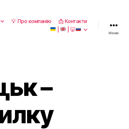
💡 Про компанію
📩 Контакти
|
|
🐷
Меню
цьк –
силку