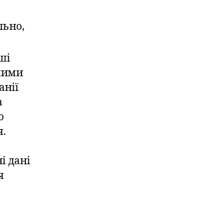
льно,
аші
ншими
анії
а
о
я.
і дані
я