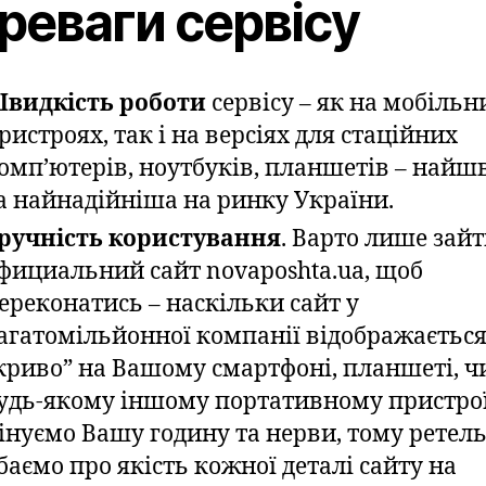
реваги сервісу
видкість роботи
сервісу – як на мобільн
ристроях, так і на версіях для стаційних
омп’ютерів, ноутбуків, планшетів – най
а найнадійніша на ринку України.
ручність користування
. Варто лише зайт
фициальний сайт novaposhta.ua, щоб
ереконатись – наскільки сайт у
агатомільйонної компанії відображаєтьс
криво” на Вашому смартфоні, планшеті, ч
удь-якому іншому портативному пристро
інуємо Вашу годину та нерви, тому ретел
баємо про якість кожної деталі сайту на