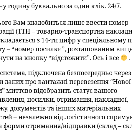
у годину буквально за один клік. 24/7.
ього Вам знадобиться лише ввести номер
рації (ТТН – товарно-транспортна накладн
складається з 14-ти цифр у спеціальному п
ту – “номер посилки”, розташованим вище
нути на кнопку “відстежити”. Ось і все
.
система, підключена безпосередньо через
зи даних про вантажні перевезення “Нової
” миттєво відобразить статус вашого
авлення, посилки, отримання, накладної,
жу, документів та інших матеріальних
стей – незалежно від логістичного спряму
та форми отримання/відправки (склад – ск