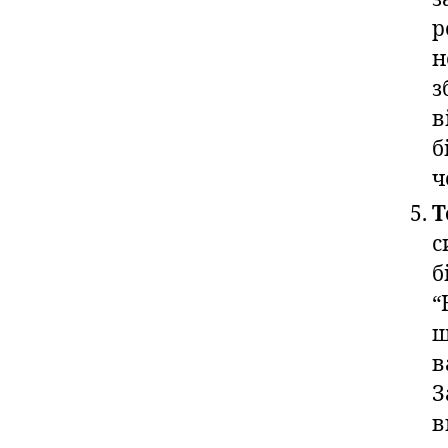
р
н
з
в
б
ч
Т
с
б
“
ш
в
З
в