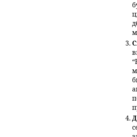
б
ц
д
м
С
в
“
м
б
а
п
п
Д
с
з