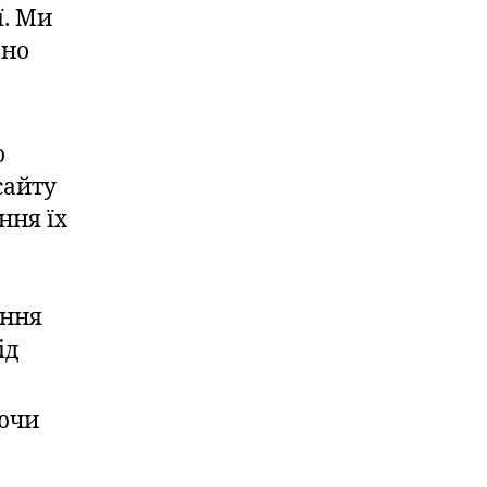
ї. Ми
ьно
о
сайту
ння їх
ення
ід
ючи