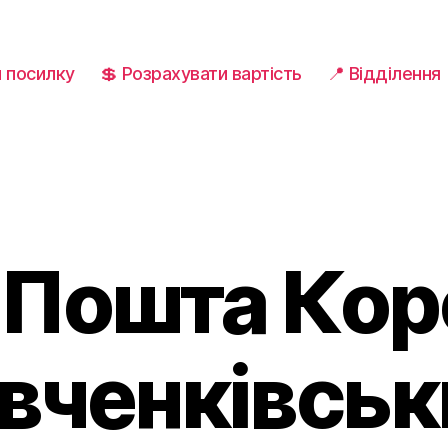
и посилку
💲 Розрахувати вартість
📍 Відділення
 Пошта Кор
ченківськ