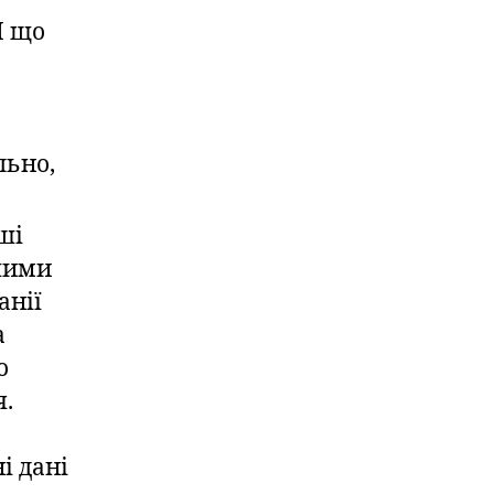
І що
льно,
аші
ншими
анії
а
о
я.
і дані