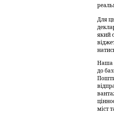
реальн
Для ц
декла
який 
відже
натис
Наша 
до ба
Пошти
відпр
ванта
цінно
міст 