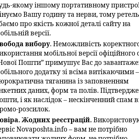
удь-якому іншому портативному пристро
інуємо Вашу годину та нерви, тому ретел
баємо про якість кожної деталі сайту на
обільній версії.
вобода вибору
. Неможливість коректног
икористання мобільної версії офіційного 
Нової Пошти” примушує Вас до завантаже
обільного додатку зі всіма витікаючими –
юрократична тяганина із заповненням
нкетних даних, форм та полів. Підтвердж
ошти, і як наслідок – нескінченний спам в
ромо-розсилок.
овіра. Жодних реєстрацій.
Використову
ервіс Novaposhta.info – вам не потрібно
аповнювати жодних форм, не потрібно