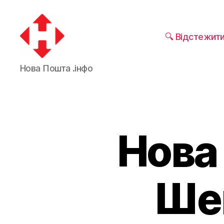
🔍 Відстежит
Нова Пошта .інфо
Нова
Шев