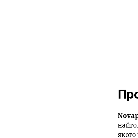
Про
Novap
найго
якого