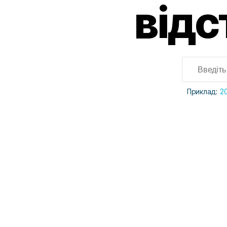
відс
Приклад:
2