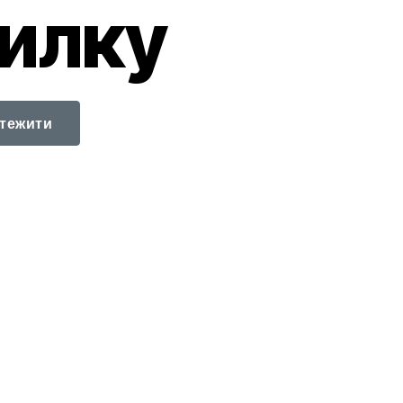
силку
стежити