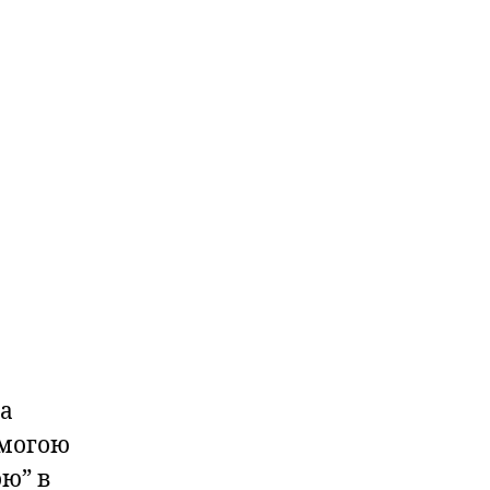
 а
омогою
ю” в