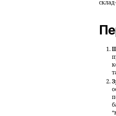
склад-
Пе
Ш
п
к
т
З
о
п
б
“