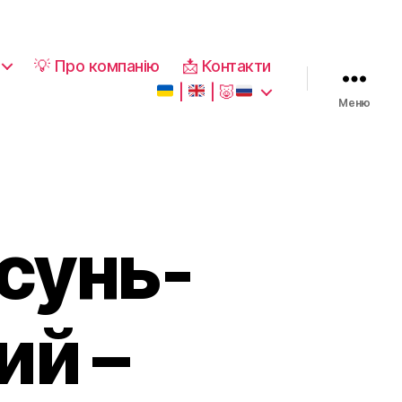
💡 Про компанію
📩 Контакти
|
|
🐷
Меню
сунь-
ий –