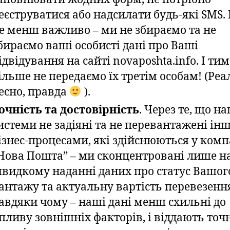
еєструватися або надсилати будь-які SMS. 
е менш важливо – ми не збираємо та не
бираємо ваші особисті дані про Ваші
ідвідування на сайті novaposhta.info. І тим
ільше не передаємо їх третім особам! (Реа
есно, правда
).
очність та достовірність
. Через те, що н
истеми не задіяні та не перевантажені і
ізнес-процесами, які здійснюються у комп
Нова Пошта” – ми сконцентровані лише н
видкому наданні даних про статус Вашог
антажу та актуальну вартість перевезенн
авдяки чому – наші дані менш схильні до
пливу зовнішніх факторів, і віддають точн