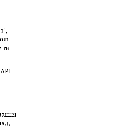
а),
олі
 та
 API
вання
лад,