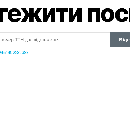
тежити по
Від
0451492232383