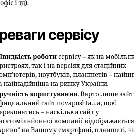
офіс і тд).
реваги сервісу
видкість роботи
сервісу – як на мобільн
ристроях, так і на версіях для стаційних
омп’ютерів, ноутбуків, планшетів – най
а найнадійніша на ринку України.
ручність користування
. Варто лише зайт
фициальний сайт novaposhta.ua, щоб
ереконатись – наскільки сайт у
агатомільйонної компанії відображаєтьс
криво” на Вашому смартфоні, планшеті, ч