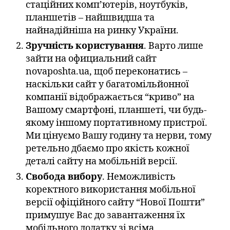
стаційних комп’ютерів, ноутбуків,
планшетів – найшвидша та
найнадійніша на ринку України.
Зручність користування
. Варто лише
зайти на официальний сайт
novaposhta.ua, щоб переконатись –
наскільки сайт у багатомільйонної
компанії відображається “криво” на
Вашому смартфоні, планшеті, чи будь-
якому іншому портативному пристрої.
Ми цінуємо Вашу годину та нерви, тому
ретельно дбаємо про якість кожної
деталі сайту на мобільній версії.
Свобода вибору
. Неможливість
коректного використання мобільної
версії офіційного сайту “Нової Пошти”
примушує Вас до завантаження їх
мобільного додатку зі всіма