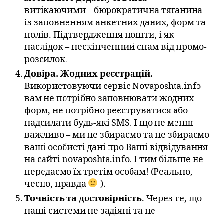
витікаючими – бюрократична тяганина
із заповненням анкетних даних, форм та
полів. Підтвердження пошти, і як
наслідок – нескінченний спам від промо-
розсилок.
Довіра. Жодних реєстрацій.
Використовуючи сервіс Novaposhta.info –
вам не потрібно заповнювати жодних
форм, не потрібно реєструватися або
надсилати будь-які SMS. І що не менш
важливо – ми не збираємо та не збираємо
ваші особисті дані про Ваші відвідування
на сайті novaposhta.info. І тим більше не
передаємо їх третім особам! (Реально,
чесно, правда
).
Точність та достовірність
. Через те, що
наші системи не задіяні та не