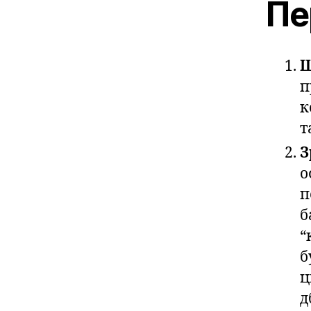
Пе
Ш
п
к
т
З
о
п
б
“
б
ц
д