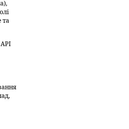
а),
олі
 та
 API
вання
лад,