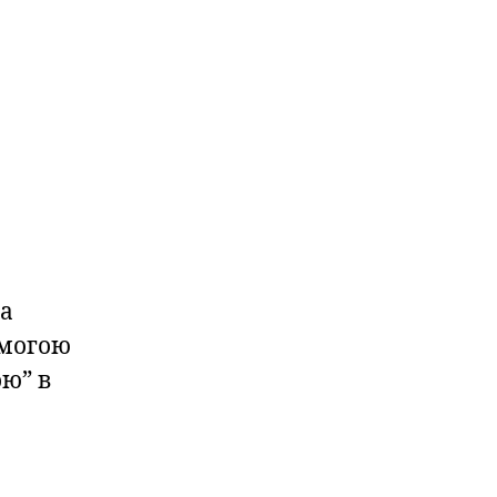
 а
омогою
ю” в