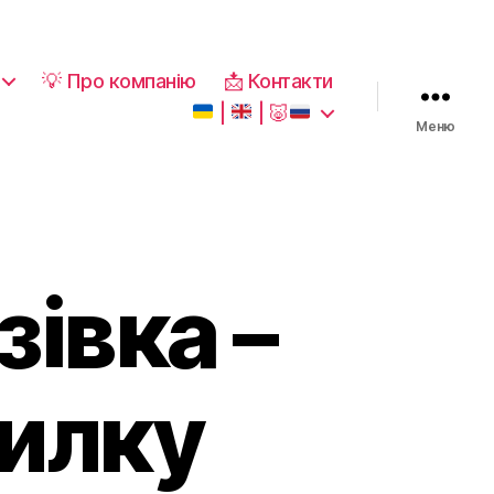
💡 Про компанію
📩 Контакти
|
|
🐷
Меню
івка –
силку