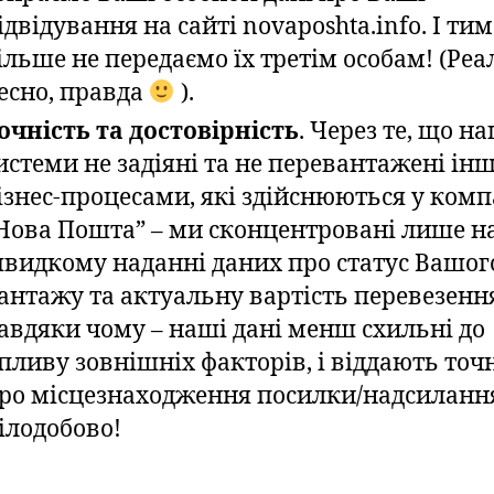
ідвідування на сайті novaposhta.info. І тим
ільше не передаємо їх третім особам! (Реа
есно, правда
).
очність та достовірність
. Через те, що н
истеми не задіяні та не перевантажені і
ізнес-процесами, які здійснюються у комп
Нова Пошта” – ми сконцентровані лише н
видкому наданні даних про статус Вашог
антажу та актуальну вартість перевезенн
авдяки чому – наші дані менш схильні до
пливу зовнішніх факторів, і віддають точн
ро місцезнаходження посилки/надсиланн
ілодобово!