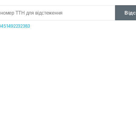
Від
0451492232383