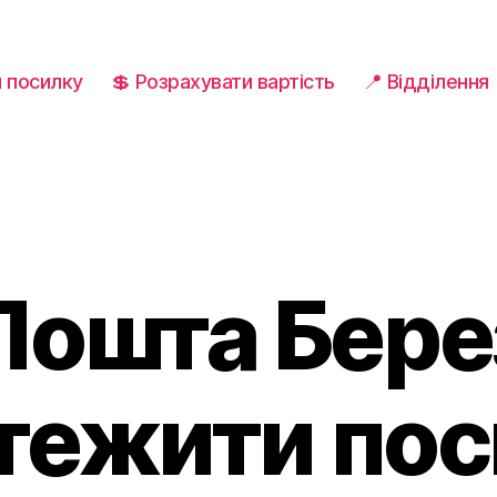
и посилку
💲 Розрахувати вартість
📍 Відділення
Пошта Берез
тежити по