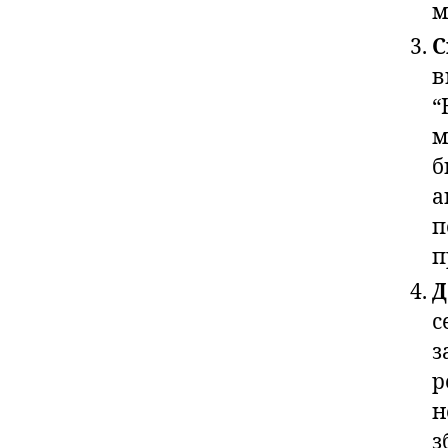
м
С
в
“
м
б
а
п
п
Д
с
з
р
н
з