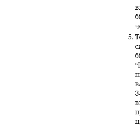
в
б
ч
Т
с
б
“
ш
в
З
в
п
ц