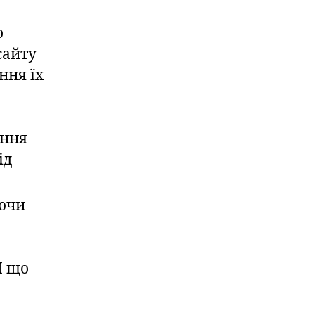
о
сайту
ння їх
ення
ід
ючи
І що