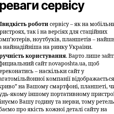
реваги сервісу
видкість роботи
сервісу – як на мобільн
ристроях, так і на версіях для стаційних
омп’ютерів, ноутбуків, планшетів – най
а найнадійніша на ринку України.
ручність користування
. Варто лише зайт
фициальний сайт novaposhta.ua, щоб
ереконатись – наскільки сайт у
агатомільйонної компанії відображаєтьс
криво” на Вашому смартфоні, планшеті, ч
удь-якому іншому портативному пристро
інуємо Вашу годину та нерви, тому ретел
баємо про якість кожної деталі сайту на