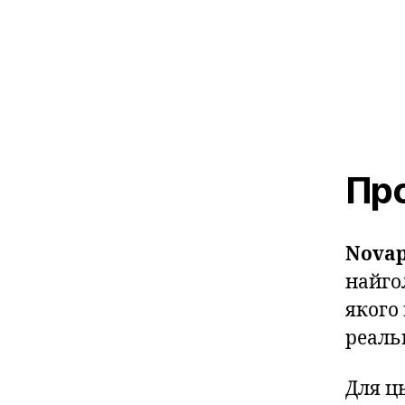
Про
Novap
найго
якого
реальн
Для ц