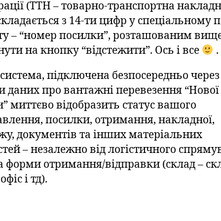
рації (ТТН – товарно-транспортна накладн
складається з 14-ти цифр у спеціальному п
ту – “номер посилки”, розташованим вище
нути на кнопку “відстежити”. Ось і все
.
система, підключена безпосередньо через
зи даних про вантажні перевезення “Нової
” миттєво відобразить статус вашого
авлення, посилки, отримання, накладної,
жу, документів та інших матеріальних
стей – незалежно від логістичного спряму
та форми отримання/відправки (склад – ск
офіс і тд).