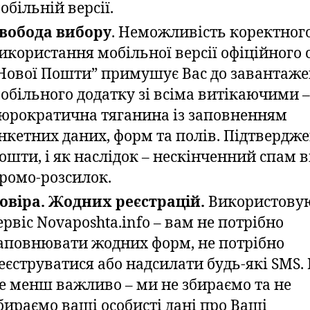
обільній версії.
вобода вибору
. Неможливість коректног
икористання мобільної версії офіційного 
Нової Пошти” примушує Вас до завантаже
обільного додатку зі всіма витікаючими –
юрократична тяганина із заповненням
нкетних даних, форм та полів. Підтвердж
ошти, і як наслідок – нескінченний спам в
ромо-розсилок.
овіра. Жодних реєстрацій.
Використову
ервіс Novaposhta.info – вам не потрібно
аповнювати жодних форм, не потрібно
еєструватися або надсилати будь-які SMS. 
е менш важливо – ми не збираємо та не
бираємо ваші особисті дані про Ваші