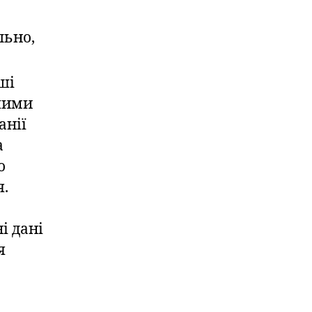
льно,
аші
ншими
анії
а
о
я.
і дані
я