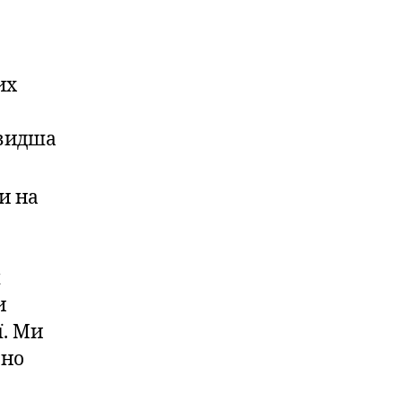
их
швидша
и на
я
и
ї. Ми
ьно