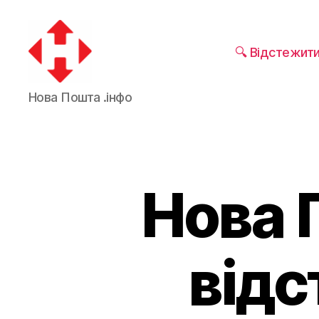
🔍 Відстежит
Нова Пошта .інфо
Нова 
відс