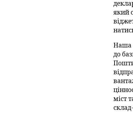
декла
який 
відже
натис
Наша 
до ба
Пошти
відпр
ванта
цінно
міст 
склад-