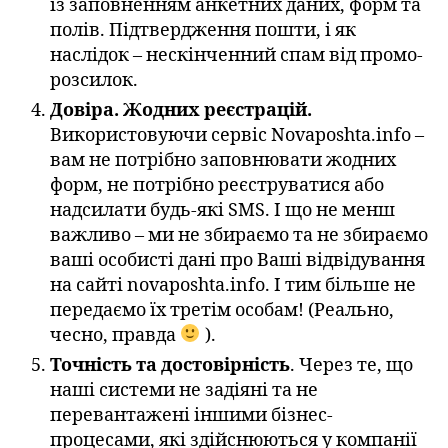
із заповненням анкетних даних, форм та
полів. Підтвердження пошти, і як
наслідок – нескінченний спам від промо-
розсилок.
Довіра. Жодних реєстрацій.
Використовуючи сервіс Novaposhta.info –
вам не потрібно заповнювати жодних
форм, не потрібно реєструватися або
надсилати будь-які SMS. І що не менш
важливо – ми не збираємо та не збираємо
ваші особисті дані про Ваші відвідування
на сайті novaposhta.info. І тим більше не
передаємо їх третім особам! (Реально,
чесно, правда
).
Точність та достовірність
. Через те, що
наші системи не задіяні та не
перевантажені іншими бізнес-
процесами, які здійснюються у компанії