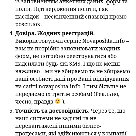
із заповненням анкетних даних, форм та
полів. Підтвердження пошти, і як
наслідок – нескінченний спам від промо-
розсилок.
Довіра. Жодних реєстрацій.
Використовуючи сервіс Novaposhta.info –
вам не потрібно заповнювати жодних
форм, не потрібно реєструватися або
надсилати будь-які SMS. І що не менш
важливо – ми не збираємо та не збираємо
ваші особисті дані про Ваші відвідування
на сайті novaposhta.info. І тим більше не
передаємо їх третім особам! (Реально,
чесно, правда
).
Точність та достовірність
. Через те, що
наші системи не задіяні та не
перевантажені іншими бізнес-
процесами, які здійснюються у компанії