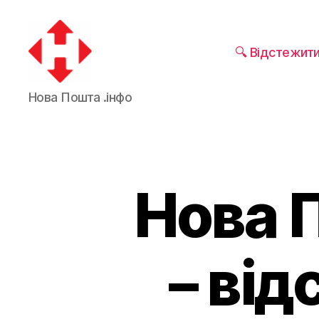
🔍 Відстежит
Нова Пошта .інфо
Нова 
– ві