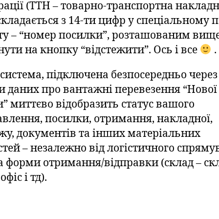
рації (ТТН – товарно-транспортна накладн
складається з 14-ти цифр у спеціальному п
ту – “номер посилки”, розташованим вище
нути на кнопку “відстежити”. Ось і все
.
система, підключена безпосередньо через
зи даних про вантажні перевезення “Нової
” миттєво відобразить статус вашого
авлення, посилки, отримання, накладної,
жу, документів та інших матеріальних
стей – незалежно від логістичного спряму
та форми отримання/відправки (склад – ск
офіс і тд).