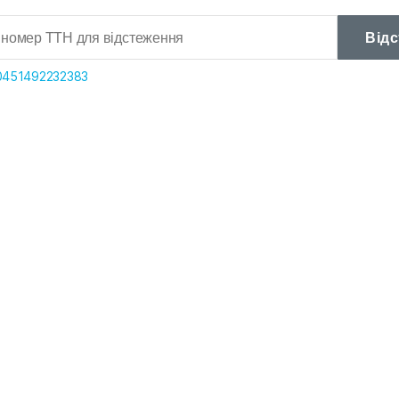
Від
0451492232383