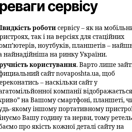
реваги сервісу
видкість роботи
сервісу – як на мобільн
ристроях, так і на версіях для стаційних
омп’ютерів, ноутбуків, планшетів – най
а найнадійніша на ринку України.
ручність користування
. Варто лише зайт
фициальний сайт novaposhta.ua, щоб
ереконатись – наскільки сайт у
агатомільйонної компанії відображаєтьс
криво” на Вашому смартфоні, планшеті, ч
удь-якому іншому портативному пристро
інуємо Вашу годину та нерви, тому ретел
баємо про якість кожної деталі сайту на