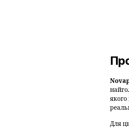
Про
Novap
найго
якого
реальн
Для ц