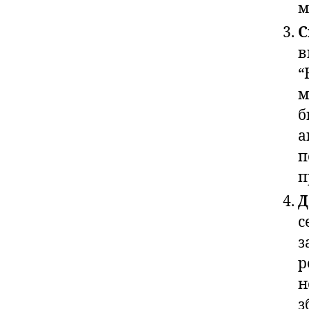
м
С
в
“
м
б
а
п
п
Д
с
з
р
н
з