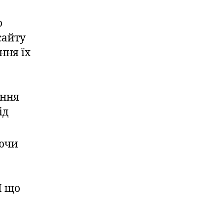
о
сайту
ння їх
ення
ід
ючи
І що