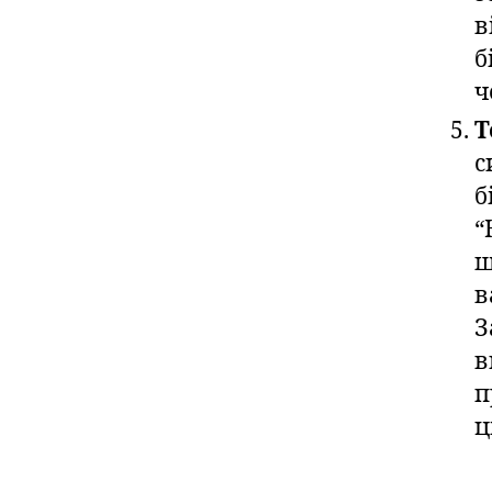
в
б
ч
Т
с
б
“
ш
в
З
в
п
ц