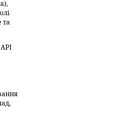
а),
олі
 та
 API
вання
лад,