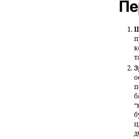
Пе
Ш
п
к
т
З
о
п
б
“
б
ц
д