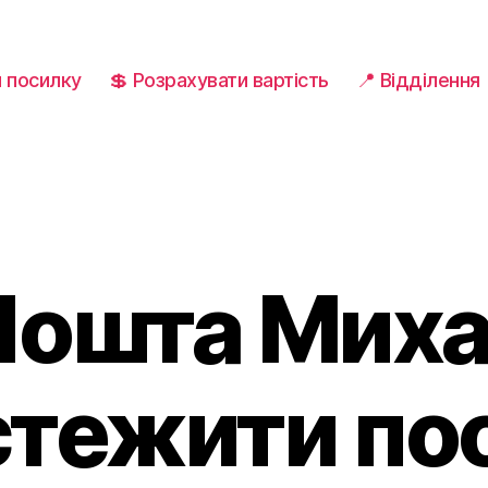
и посилку
💲 Розрахувати вартість
📍 Відділення
Пошта Миха
дстежити по