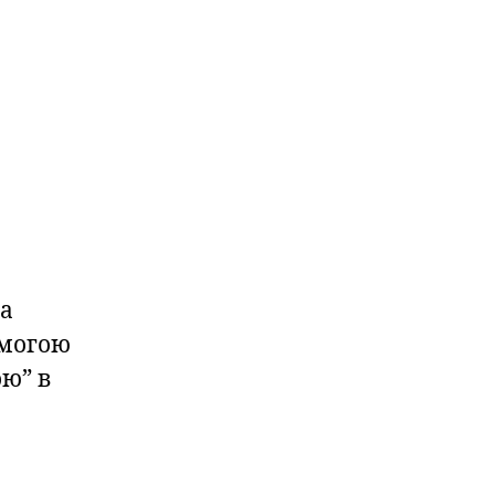
 а
омогою
ю” в