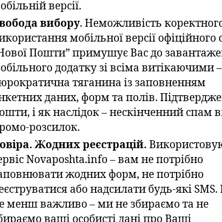
обільній версії.
вобода вибору
. Неможливість коректног
икористання мобільної версії офіційного 
Нової Пошти” примушує Вас до завантаже
обільного додатку зі всіма витікаючими –
юрократична тяганина із заповненням
нкетних даних, форм та полів. Підтвердж
ошти, і як наслідок – нескінченний спам в
ромо-розсилок.
овіра. Жодних реєстрацій.
Використову
ервіс Novaposhta.info – вам не потрібно
аповнювати жодних форм, не потрібно
еєструватися або надсилати будь-які SMS. 
е менш важливо – ми не збираємо та не
бираємо ваші особисті дані про Ваші