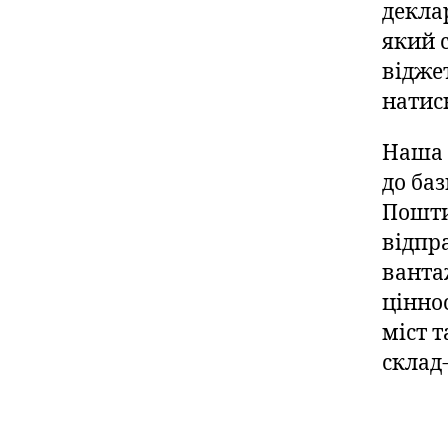
декла
який 
відже
натис
Наша 
до ба
Пошти
відпр
ванта
цінно
міст 
склад-