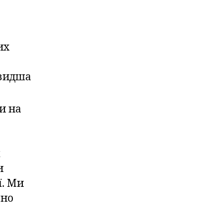
их
швидша
и на
я
и
ї. Ми
ьно