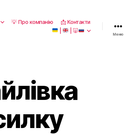
💡 Про компанію
📩 Контакти
|
|
🐷
Меню
йлівка
силку