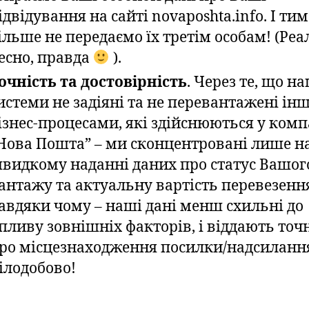
ідвідування на сайті novaposhta.info. І тим
ільше не передаємо їх третім особам! (Реа
есно, правда
).
очність та достовірність
. Через те, що н
истеми не задіяні та не перевантажені і
ізнес-процесами, які здійснюються у комп
Нова Пошта” – ми сконцентровані лише н
видкому наданні даних про статус Вашог
антажу та актуальну вартість перевезенн
авдяки чому – наші дані менш схильні до
пливу зовнішніх факторів, і віддають точн
ро місцезнаходження посилки/надсиланн
ілодобово!