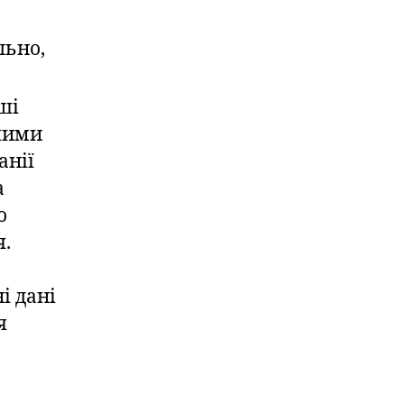
льно,
аші
ншими
анії
а
о
я.
і дані
я