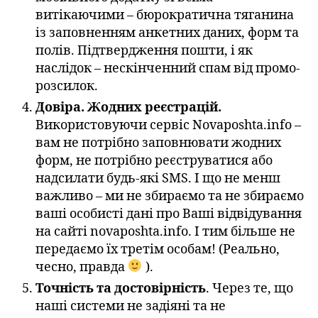
витікаючими – бюрократична тяганина
із заповненням анкетних даних, форм та
полів. Підтвердження пошти, і як
наслідок – нескінченний спам від промо-
розсилок.
Довіра. Жодних реєстрацій.
Використовуючи сервіс Novaposhta.info –
вам не потрібно заповнювати жодних
форм, не потрібно реєструватися або
надсилати будь-які SMS. І що не менш
важливо – ми не збираємо та не збираємо
ваші особисті дані про Ваші відвідування
на сайті novaposhta.info. І тим більше не
передаємо їх третім особам! (Реально,
чесно, правда
).
Точність та достовірність
. Через те, що
наші системи не задіяні та не