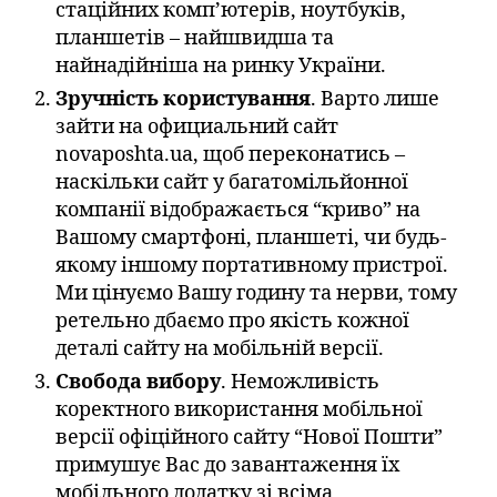
стаційних комп’ютерів, ноутбуків,
планшетів – найшвидша та
найнадійніша на ринку України.
Зручність користування
. Варто лише
зайти на официальний сайт
novaposhta.ua, щоб переконатись –
наскільки сайт у багатомільйонної
компанії відображається “криво” на
Вашому смартфоні, планшеті, чи будь-
якому іншому портативному пристрої.
Ми цінуємо Вашу годину та нерви, тому
ретельно дбаємо про якість кожної
деталі сайту на мобільній версії.
Свобода вибору
. Неможливість
коректного використання мобільної
версії офіційного сайту “Нової Пошти”
примушує Вас до завантаження їх
мобільного додатку зі всіма