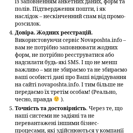
із заповненням анкетних даних, форм та
полів. Підтвердження пошти, і як
наслідок – нескінченний спам від промо-
розсилок.
Довіра. Жодних реєстрацій.
Використовуючи сервіс Novaposhta.info –
вам не потрібно заповнювати жодних
форм, не потрібно реєструватися або
надсилати будь-які SMS. І що не менш
важливо – ми не збираємо та не збираємо
ваші особисті дані про Ваші відвідування
на сайті novaposhta.info. І тим більше не
передаємо їх третім особам! (Реально,
чесно, правда
).
Точність та достовірність
. Через те, що
наші системи не задіяні та не
перевантажені іншими бізнес-
процесами, які здійснюються у компанії