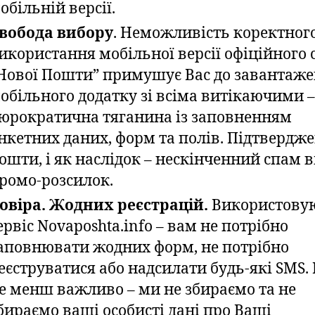
обільній версії.
вобода вибору
. Неможливість коректног
икористання мобільної версії офіційного 
Нової Пошти” примушує Вас до завантаже
обільного додатку зі всіма витікаючими –
юрократична тяганина із заповненням
нкетних даних, форм та полів. Підтвердж
ошти, і як наслідок – нескінченний спам в
ромо-розсилок.
овіра. Жодних реєстрацій.
Використову
ервіс Novaposhta.info – вам не потрібно
аповнювати жодних форм, не потрібно
еєструватися або надсилати будь-які SMS. 
е менш важливо – ми не збираємо та не
бираємо ваші особисті дані про Ваші