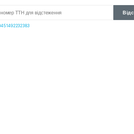
Від
0451492232383