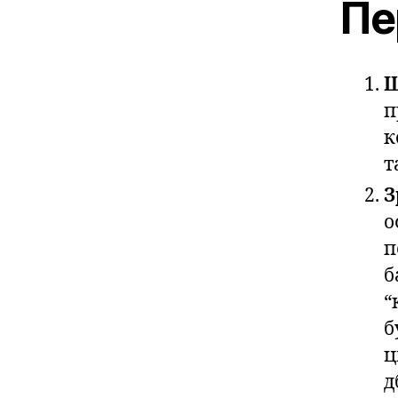
Пе
Ш
п
к
т
З
о
п
б
“
б
ц
д