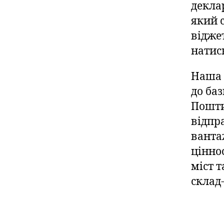
декла
який 
відже
натис
Наша 
до ба
Пошти
відпр
ванта
цінно
міст 
склад-