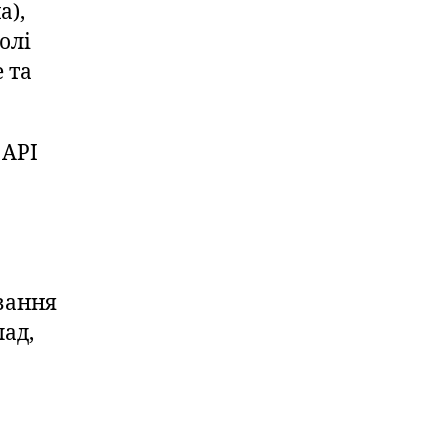
а),
олі
 та
 API
вання
лад,