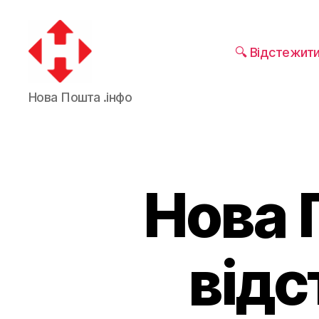
🔍 Відстежит
Нова Пошта .інфо
Нова 
відс