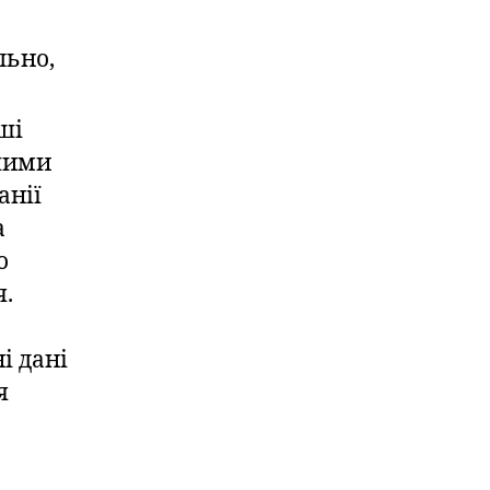
льно,
аші
ншими
анії
а
о
я.
і дані
я