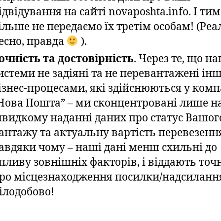
ідвідування на сайті novaposhta.info. І тим
ільше не передаємо їх третім особам! (Реа
есно, правда
).
очність та достовірність
. Через те, що н
истеми не задіяні та не перевантажені і
ізнес-процесами, які здійснюються у комп
Нова Пошта” – ми сконцентровані лише н
видкому наданні даних про статус Вашог
антажу та актуальну вартість перевезенн
авдяки чому – наші дані менш схильні до
пливу зовнішніх факторів, і віддають точн
ро місцезнаходження посилки/надсиланн
ілодобово!