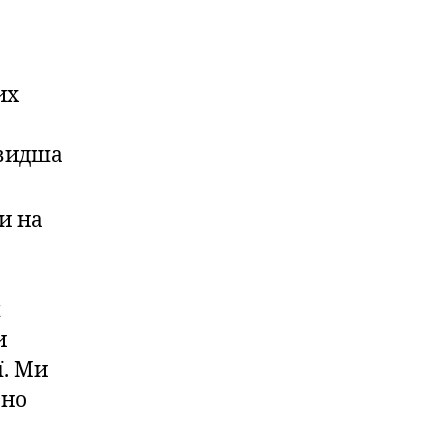
их
швидша
и на
я
и
ї. Ми
ьно