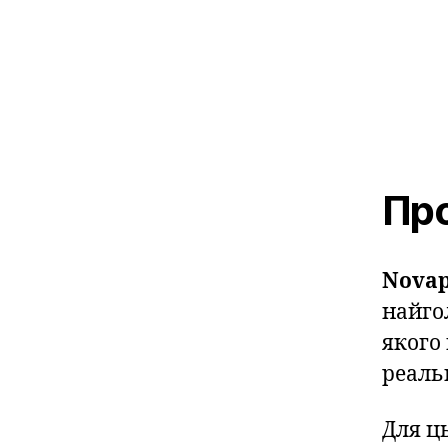
Про
Novap
найго
якого
реальн
Для ц