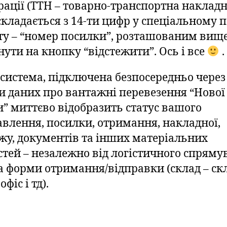
рації (ТТН – товарно-транспортна накладн
складається з 14-ти цифр у спеціальному п
ту – “номер посилки”, розташованим вище
нути на кнопку “відстежити”. Ось і все
.
система, підключена безпосередньо через
зи даних про вантажні перевезення “Нової
” миттєво відобразить статус вашого
авлення, посилки, отримання, накладної,
жу, документів та інших матеріальних
стей – незалежно від логістичного спряму
та форми отримання/відправки (склад – ск
офіс і тд).