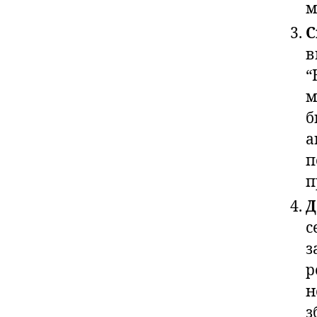
м
С
в
“
м
б
а
п
п
Д
с
з
р
н
з