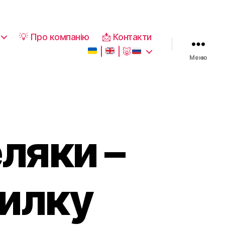
💡 Про компанію
📩 Контакти
|
|
🐷
Меню
ляки –
силку