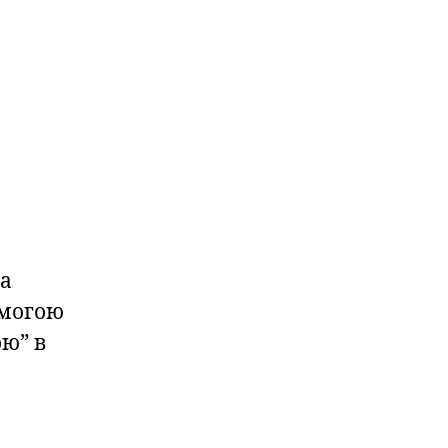
 а
омогою
ю” в