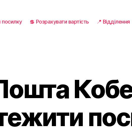
и посилку
💲 Розрахувати вартість
📍 Відділення
Пошта Кобе
тежити по