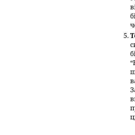
в
б
ч
Т
с
б
“
ш
в
З
в
п
ц