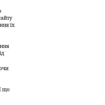
о
сайту
ння їх
ення
ід
ючи
І що