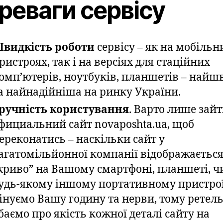
реваги сервісу
видкість роботи
сервісу – як на мобільн
ристроях, так і на версіях для стаційних
омп’ютерів, ноутбуків, планшетів – най
а найнадійніша на ринку України.
ручність користування
. Варто лише зайт
фициальний сайт novaposhta.ua, щоб
ереконатись – наскільки сайт у
агатомільйонної компанії відображаєтьс
криво” на Вашому смартфоні, планшеті, ч
удь-якому іншому портативному пристро
інуємо Вашу годину та нерви, тому ретел
баємо про якість кожної деталі сайту на