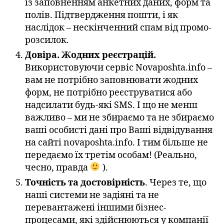
із заповненням анкетних даних, форм та
полів. Підтвердження пошти, і як
наслідок – нескінченний спам від промо-
розсилок.
Довіра. Жодних реєстрацій.
Використовуючи сервіс Novaposhta.info –
вам не потрібно заповнювати жодних
форм, не потрібно реєструватися або
надсилати будь-які SMS. І що не менш
важливо – ми не збираємо та не збираємо
ваші особисті дані про Ваші відвідування
на сайті novaposhta.info. І тим більше не
передаємо їх третім особам! (Реально,
чесно, правда
).
Точність та достовірність
. Через те, що
наші системи не задіяні та не
перевантажені іншими бізнес-
процесами, які здійснюються у компанії