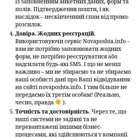
із заповненням анкетних даних, форм та
полів. Підтвердження пошти, і як
наслідок – нескінченний спам від промо-
розсилок.
Довіра. Жодних реєстрацій.
Використовуючи сервіс Novaposhta.info –
вам не потрібно заповнювати жодних
форм, не потрібно реєструватися або
надсилати будь-які SMS. І що не менш
важливо – ми не збираємо та не збираємо
ваші особисті дані про Ваші відвідування
на сайті novaposhta.info. І тим більше не
передаємо їх третім особам! (Реально,
чесно, правда
).
Точність та достовірність
. Через те, що
наші системи не задіяні та не
перевантажені іншими бізнес-
процесами, які здійснюються у компанії