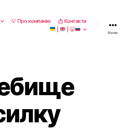
💡 Про компанію
📩 Контакти
|
|
🐷
Меню
ребище
силку