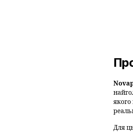
Про
Novap
найго
якого
реальн
Для ц