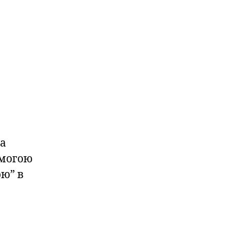
 а
омогою
ю” в