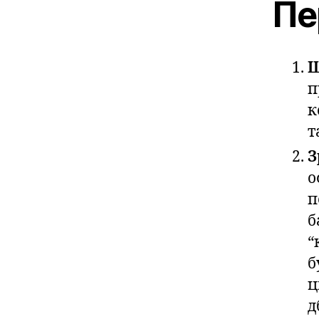
Пе
Ш
п
к
т
З
о
п
б
“
б
ц
д