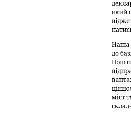
декла
який 
відже
натис
Наша 
до ба
Пошти
відпр
ванта
цінно
міст 
склад-