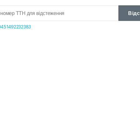
Від
0451492232383