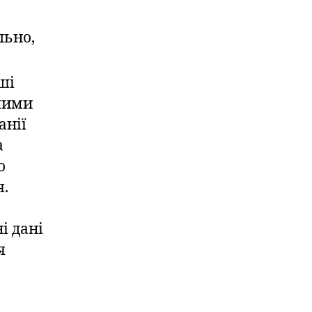
льно,
аші
ншими
анії
а
о
я.
і дані
я