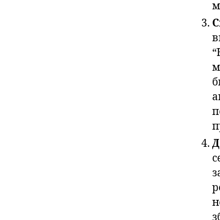
м
С
в
“
м
б
а
п
п
Д
с
з
р
н
з