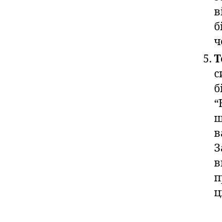
в
б
ч
Т
с
б
“
ш
в
З
в
п
ц