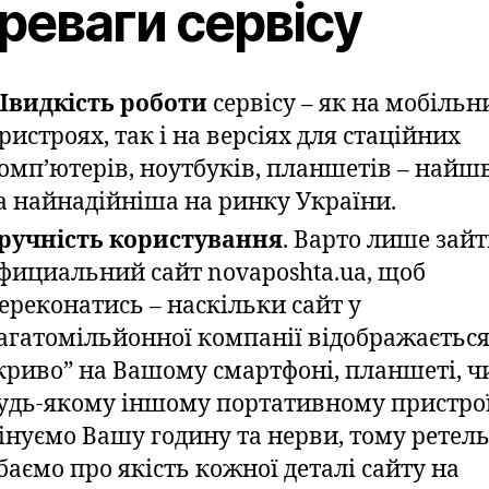
реваги сервісу
видкість роботи
сервісу – як на мобільн
ристроях, так і на версіях для стаційних
омп’ютерів, ноутбуків, планшетів – най
а найнадійніша на ринку України.
ручність користування
. Варто лише зайт
фициальний сайт novaposhta.ua, щоб
ереконатись – наскільки сайт у
агатомільйонної компанії відображаєтьс
криво” на Вашому смартфоні, планшеті, ч
удь-якому іншому портативному пристро
інуємо Вашу годину та нерви, тому ретел
баємо про якість кожної деталі сайту на