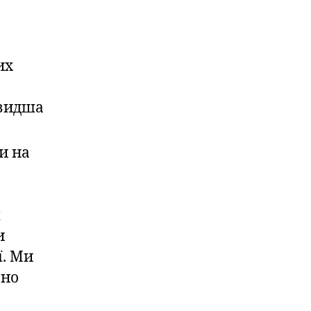
их
швидша
и на
я
и
ї. Ми
ьно