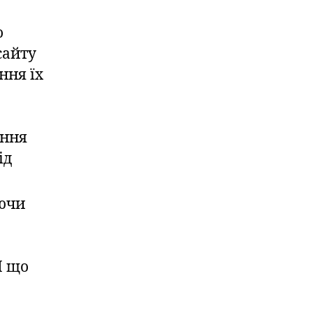
о
сайту
ння їх
ення
ід
ючи
І що