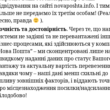
ідвідування на сайті novaposhta.info. І тим
ільше не передаємо їх третім особам! (Реа
есно, правда
).
очність та достовірність
. Через те, що н
истеми не задіяні та не перевантажені і
ізнес-процесами, які здійснюються у комп
Нова Пошта” – ми сконцентровані лише н
видкому наданні даних про статус Вашог
антажу та актуальну вартість перевезенн
авдяки чому – наші дані менш схильні до
пливу зовнішніх факторів, і віддають точн
ро місцезнаходження посилки/надсиланн
ілодобово!