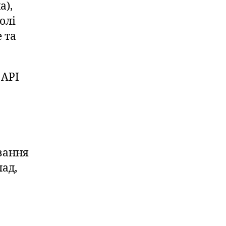
а),
олі
 та
 API
вання
лад,