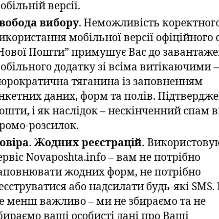
обільній версії.
вобода вибору
. Неможливість коректног
икористання мобільної версії офіційного 
Нової Пошти” примушує Вас до завантаже
обільного додатку зі всіма витікаючими –
юрократична тяганина із заповненням
нкетних даних, форм та полів. Підтвердж
ошти, і як наслідок – нескінченний спам в
ромо-розсилок.
овіра. Жодних реєстрацій.
Використову
ервіс Novaposhta.info – вам не потрібно
аповнювати жодних форм, не потрібно
еєструватися або надсилати будь-які SMS. 
е менш важливо – ми не збираємо та не
бираємо ваші особисті дані про Ваші