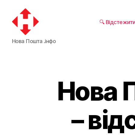
🔍 Відстежит
Нова Пошта .інфо
Нова 
– ві