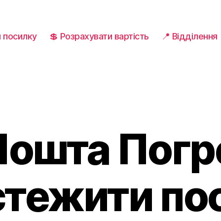
и посилку
💲 Розрахувати вартість
📍 Відділення
Пошта Пог
дстежити по