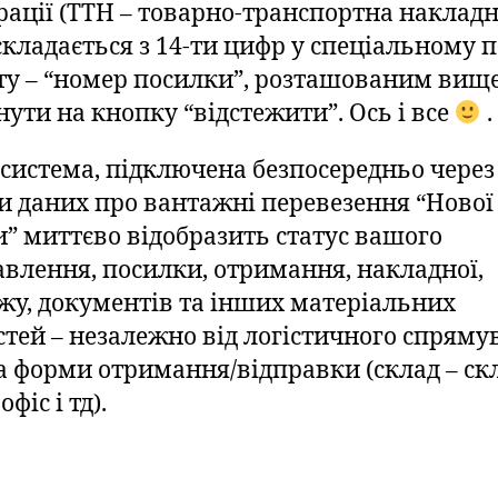
рації (ТТН – товарно-транспортна накладн
складається з 14-ти цифр у спеціальному п
ту – “номер посилки”, розташованим вище
нути на кнопку “відстежити”. Ось і все
.
система, підключена безпосередньо через
зи даних про вантажні перевезення “Нової
” миттєво відобразить статус вашого
авлення, посилки, отримання, накладної,
жу, документів та інших матеріальних
стей – незалежно від логістичного спряму
та форми отримання/відправки (склад – ск
офіс і тд).