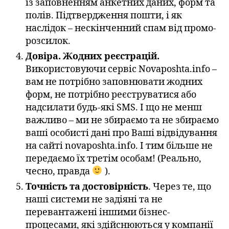
із заповненням анкетних даних, форм та
полів. Підтвердження пошти, і як
наслідок – нескінченний спам від промо-
розсилок.
Довіра. Жодних реєстрацій.
Використовуючи сервіс Novaposhta.info –
вам не потрібно заповнювати жодних
форм, не потрібно реєструватися або
надсилати будь-які SMS. І що не менш
важливо – ми не збираємо та не збираємо
ваші особисті дані про Ваші відвідування
на сайті novaposhta.info. І тим більше не
передаємо їх третім особам! (Реально,
чесно, правда
).
Точність та достовірність
. Через те, що
наші системи не задіяні та не
перевантажені іншими бізнес-
процесами, які здійснюються у компанії