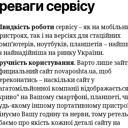
реваги сервісу
видкість роботи
сервісу – як на мобільн
ристроях, так і на версіях для стаційних
омп’ютерів, ноутбуків, планшетів – най
а найнадійніша на ринку України.
ручність користування
. Варто лише зайт
фициальний сайт novaposhta.ua, щоб
ереконатись – наскільки сайт у
агатомільйонної компанії відображаєтьс
криво” на Вашому смартфоні, планшеті, ч
удь-якому іншому портативному пристро
інуємо Вашу годину та нерви, тому ретел
баємо про якість кожної деталі сайту на