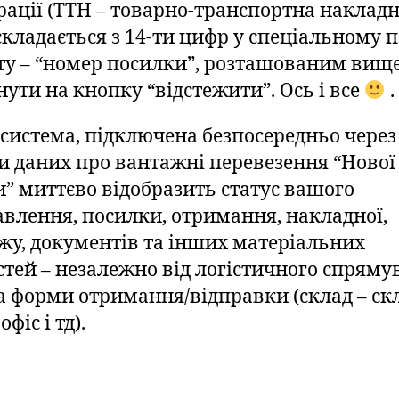
рації (ТТН – товарно-транспортна накладн
складається з 14-ти цифр у спеціальному п
ту – “номер посилки”, розташованим вище
нути на кнопку “відстежити”. Ось і все
.
система, підключена безпосередньо через
зи даних про вантажні перевезення “Нової
” миттєво відобразить статус вашого
авлення, посилки, отримання, накладної,
жу, документів та інших матеріальних
стей – незалежно від логістичного спряму
та форми отримання/відправки (склад – ск
офіс і тд).