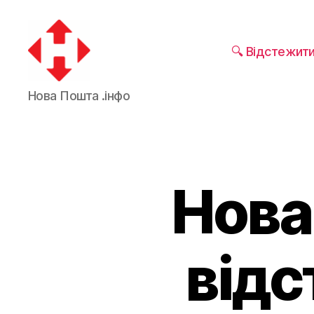
🔍 Відстежит
Нова Пошта .інфо
Нова
відс