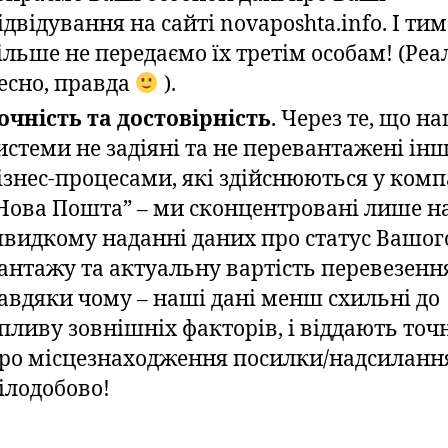
ідвідування на сайті novaposhta.info. І тим
ільше не передаємо їх третім особам! (Реа
есно, правда
).
очність та достовірність
. Через те, що н
истеми не задіяні та не перевантажені і
ізнес-процесами, які здійснюються у комп
Нова Пошта” – ми сконцентровані лише н
видкому наданні даних про статус Вашог
антажу та актуальну вартість перевезенн
авдяки чому – наші дані менш схильні до
пливу зовнішніх факторів, і віддають точн
ро місцезнаходження посилки/надсиланн
ілодобово!