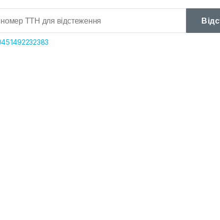
Від
0451492232383