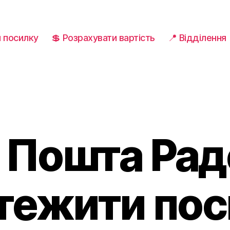
и посилку
💲 Розрахувати вартість
📍 Відділення
 Пошта Раде
тежити по