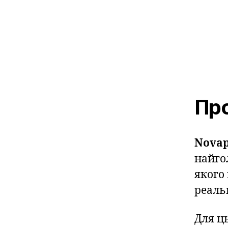
Про
Novap
найго
якого
реальн
Для ц