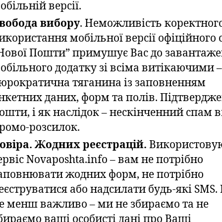
обільній версії.
вобода вибору
. Неможливість коректног
икористання мобільної версії офіційного 
Нової Пошти” примушує Вас до завантаже
обільного додатку зі всіма витікаючими –
юрократична тяганина із заповненням
нкетних даних, форм та полів. Підтвердж
ошти, і як наслідок – нескінченний спам в
ромо-розсилок.
овіра. Жодних реєстрацій.
Використову
ервіс Novaposhta.info – вам не потрібно
аповнювати жодних форм, не потрібно
еєструватися або надсилати будь-які SMS. 
е менш важливо – ми не збираємо та не
бираємо ваші особисті дані про Ваші