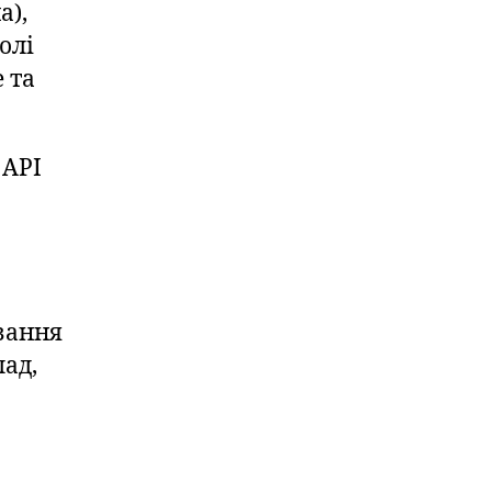
а),
олі
 та
 API
вання
лад,