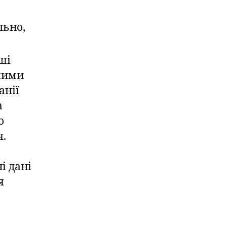
льно,
аші
ншими
анії
а
о
я.
і дані
я