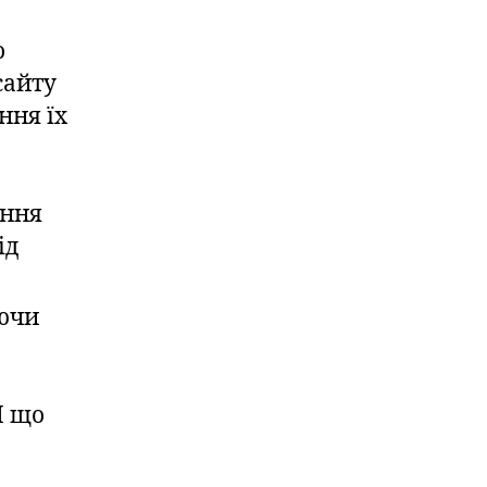
о
сайту
ння їх
ення
ід
ючи
І що