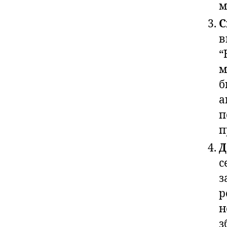
м
С
в
“
м
б
а
п
п
Д
с
з
р
н
з