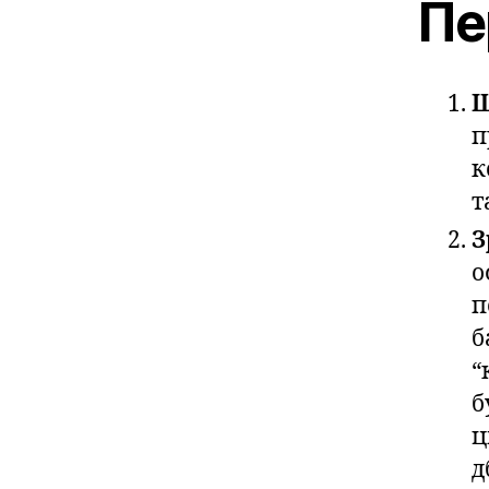
Пе
Ш
п
к
т
З
о
п
б
“
б
ц
д