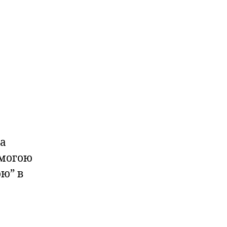
 а
омогою
ю” в