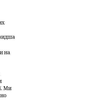
их
швидша
и на
я
и
ї. Ми
ьно