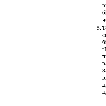
в
б
ч
Т
с
б
“
ш
в
З
в
п
ц