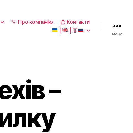
💡 Про компанію
📩 Контакти
|
|
🐷
Меню
хів –
силку