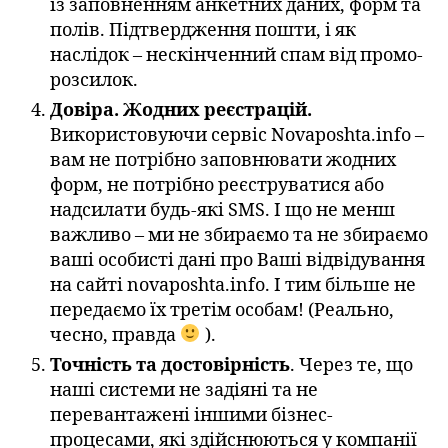
із заповненням анкетних даних, форм та
полів. Підтвердження пошти, і як
наслідок – нескінченний спам від промо-
розсилок.
Довіра. Жодних реєстрацій.
Використовуючи сервіс Novaposhta.info –
вам не потрібно заповнювати жодних
форм, не потрібно реєструватися або
надсилати будь-які SMS. І що не менш
важливо – ми не збираємо та не збираємо
ваші особисті дані про Ваші відвідування
на сайті novaposhta.info. І тим більше не
передаємо їх третім особам! (Реально,
чесно, правда
).
Точність та достовірність
. Через те, що
наші системи не задіяні та не
перевантажені іншими бізнес-
процесами, які здійснюються у компанії