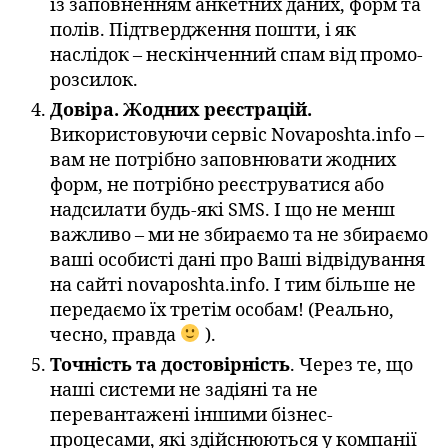
із заповненням анкетних даних, форм та
полів. Підтвердження пошти, і як
наслідок – нескінченний спам від промо-
розсилок.
Довіра. Жодних реєстрацій.
Використовуючи сервіс Novaposhta.info –
вам не потрібно заповнювати жодних
форм, не потрібно реєструватися або
надсилати будь-які SMS. І що не менш
важливо – ми не збираємо та не збираємо
ваші особисті дані про Ваші відвідування
на сайті novaposhta.info. І тим більше не
передаємо їх третім особам! (Реально,
чесно, правда
).
Точність та достовірність
. Через те, що
наші системи не задіяні та не
перевантажені іншими бізнес-
процесами, які здійснюються у компанії