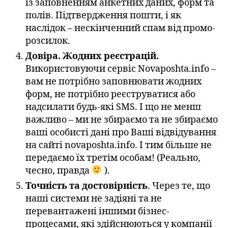
із заповненням анкетних даних, форм та
полів. Підтвердження пошти, і як
наслідок – нескінченний спам від промо-
розсилок.
Довіра. Жодних реєстрацій.
Використовуючи сервіс Novaposhta.info –
вам не потрібно заповнювати жодних
форм, не потрібно реєструватися або
надсилати будь-які SMS. І що не менш
важливо – ми не збираємо та не збираємо
ваші особисті дані про Ваші відвідування
на сайті novaposhta.info. І тим більше не
передаємо їх третім особам! (Реально,
чесно, правда
).
Точність та достовірність
. Через те, що
наші системи не задіяні та не
перевантажені іншими бізнес-
процесами, які здійснюються у компанії