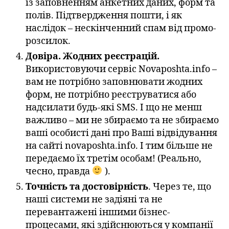
із заповненням анкетних даних, форм та
полів. Підтвердження пошти, і як
наслідок – нескінченний спам від промо-
розсилок.
Довіра. Жодних реєстрацій.
Використовуючи сервіс Novaposhta.info –
вам не потрібно заповнювати жодних
форм, не потрібно реєструватися або
надсилати будь-які SMS. І що не менш
важливо – ми не збираємо та не збираємо
ваші особисті дані про Ваші відвідування
на сайті novaposhta.info. І тим більше не
передаємо їх третім особам! (Реально,
чесно, правда
).
Точність та достовірність
. Через те, що
наші системи не задіяні та не
перевантажені іншими бізнес-
процесами, які здійснюються у компанії