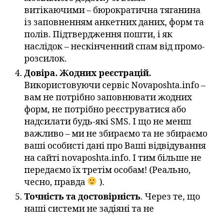
витікаючими – бюрократична тяганина
із заповненням анкетних даних, форм та
полів. Підтвердження пошти, і як
наслідок – нескінченний спам від промо-
розсилок.
Довіра. Жодних реєстрацій.
Використовуючи сервіс Novaposhta.info –
вам не потрібно заповнювати жодних
форм, не потрібно реєструватися або
надсилати будь-які SMS. І що не менш
важливо – ми не збираємо та не збираємо
ваші особисті дані про Ваші відвідування
на сайті novaposhta.info. І тим більше не
передаємо їх третім особам! (Реально,
чесно, правда
).
Точність та достовірність
. Через те, що
наші системи не задіяні та не