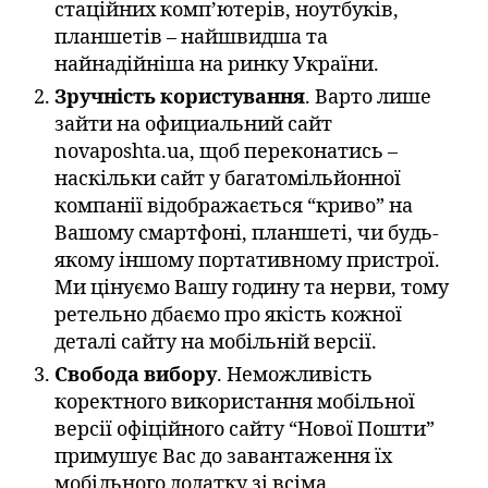
стаційних комп’ютерів, ноутбуків,
планшетів – найшвидша та
найнадійніша на ринку України.
Зручність користування
. Варто лише
зайти на официальний сайт
novaposhta.ua, щоб переконатись –
наскільки сайт у багатомільйонної
компанії відображається “криво” на
Вашому смартфоні, планшеті, чи будь-
якому іншому портативному пристрої.
Ми цінуємо Вашу годину та нерви, тому
ретельно дбаємо про якість кожної
деталі сайту на мобільній версії.
Свобода вибору
. Неможливість
коректного використання мобільної
версії офіційного сайту “Нової Пошти”
примушує Вас до завантаження їх
мобільного додатку зі всіма