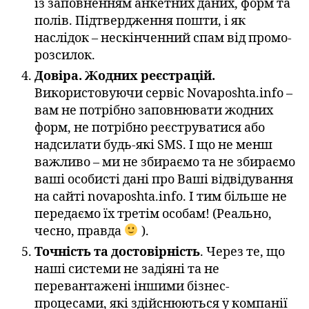
із заповненням анкетних даних, форм та
полів. Підтвердження пошти, і як
наслідок – нескінченний спам від промо-
розсилок.
Довіра. Жодних реєстрацій.
Використовуючи сервіс Novaposhta.info –
вам не потрібно заповнювати жодних
форм, не потрібно реєструватися або
надсилати будь-які SMS. І що не менш
важливо – ми не збираємо та не збираємо
ваші особисті дані про Ваші відвідування
на сайті novaposhta.info. І тим більше не
передаємо їх третім особам! (Реально,
чесно, правда
).
Точність та достовірність
. Через те, що
наші системи не задіяні та не
перевантажені іншими бізнес-
процесами, які здійснюються у компанії